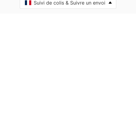
Suivi de colis & Suivre un envoi
Anost
Antully
Anzy-le-Duc
Artaix
Authumes
Autun
Auxy
Azé