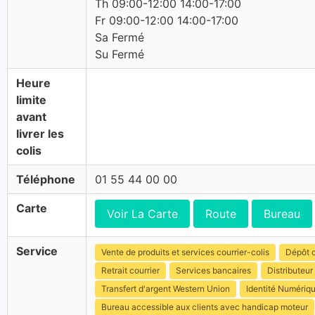
Th 09:00-12:00 14:00-17:00
Fr 09:00-12:00 14:00-17:00
Sa Fermé
Su Fermé
Heure
limite
avant
livrer les
colis
Téléphone
01 55 44 00 00
Carte
Voir La Carte
Route
Bureau
Service
Vente de produits et services courrier-colis
Dépôt c
Retrait courrier
Services bancaires
Distributeur 
Transfert d'argent Western Union
Identité Numériq
Bureau accessible aux clients avec handicap moteur