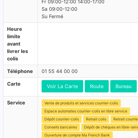
Fr 09:00-12:00 14:00-17:00
Sa 09:00-12:00
Su Fermé
Heure
limite
avant
livrer les
colis
Téléphone
01 55 44 00 00
Carte
Voir La Carte
Route
Bureau
Service
Vente de produits et services courrier-colis
Espace automates courrier-colis en libre service
Dépôt courrier-colis
Retrait colis
Retrait courrie
Conseils bancaires
Dépôt de chèques en libre-ser
Ouverture de compte Ma French Bank