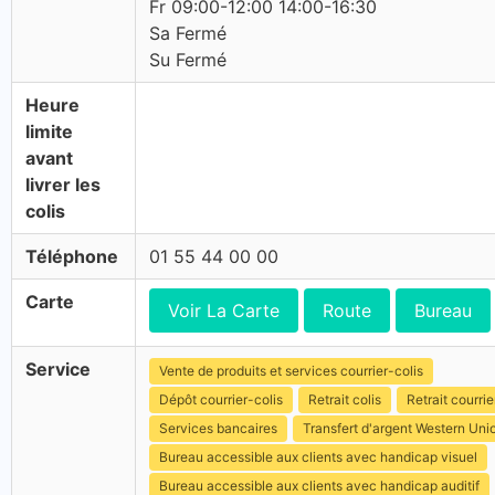
Fr 09:00-12:00 14:00-16:30
Sa Fermé
Su Fermé
Heure
limite
avant
livrer les
colis
Téléphone
01 55 44 00 00
Carte
Voir La Carte
Route
Bureau
Service
Vente de produits et services courrier-colis
Dépôt courrier-colis
Retrait colis
Retrait courrie
Services bancaires
Transfert d'argent Western Uni
Bureau accessible aux clients avec handicap visuel
Bureau accessible aux clients avec handicap auditif