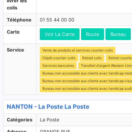
livrer les
colis
Téléphone
01 55 44 00 00
Carte
Voir La Carte
Route
Bureau
Service
Vente de produits et services courrier-colis
Dépôt courrier-colis
Retrait colis
Retrait courrie
Services bancaires
Transfert d'argent Western Uni
Bureau non accessible aux clients avec handicap mot
Bureau non accessible aux clients avec handicap visu
Bureau non accessible aux clients avec handicap audit
NANTON - La Poste La Poste
Catégories
La Poste
Adresse
GRANDE RUE