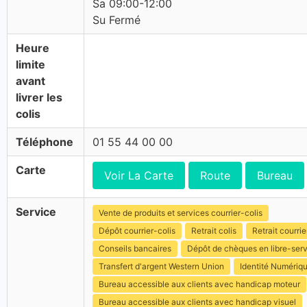
Sa 09:00-12:00
Su Fermé
Heure
limite
avant
livrer les
colis
Téléphone
01 55 44 00 00
Carte
Voir La Carte
Route
Bureau
Service
Vente de produits et services courrier-colis
Dépôt courrier-colis
Retrait colis
Retrait courrie
Conseils bancaires
Dépôt de chèques en libre-ser
Transfert d'argent Western Union
Identité Numériq
Bureau accessible aux clients avec handicap moteur
Bureau accessible aux clients avec handicap visuel