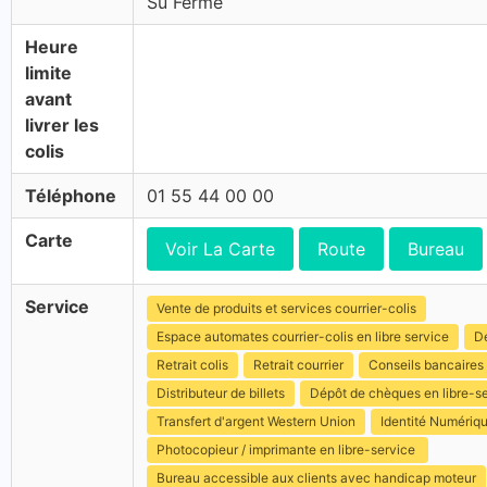
Su Fermé
Heure
limite
avant
livrer les
colis
Téléphone
01 55 44 00 00
Carte
Voir La Carte
Route
Bureau
Service
Vente de produits et services courrier-colis
Espace automates courrier-colis en libre service
Dé
Retrait colis
Retrait courrier
Conseils bancaires
Distributeur de billets
Dépôt de chèques en libre-s
Transfert d'argent Western Union
Identité Numériq
Photocopieur / imprimante en libre-service
Bureau accessible aux clients avec handicap moteur