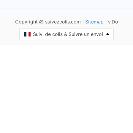
Ameugny
Copyright @ suivezcolis.com |
Sitemap
| v.Do
Anglure-sous-Dun
Suivi de colis & Suivre un envoi
Anost
Antully
Anzy-le-Duc
Artaix
Authumes
Autun