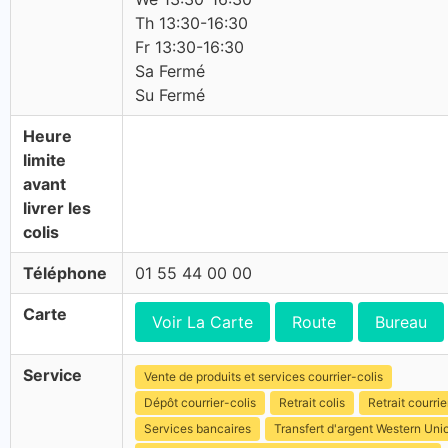
Th 13:30-16:30
Fr 13:30-16:30
Sa Fermé
Su Fermé
Heure
limite
avant
livrer les
colis
Téléphone
01 55 44 00 00
Carte
Voir La Carte
Route
Bureau
Service
Vente de produits et services courrier-colis
Dépôt courrier-colis
Retrait colis
Retrait courrie
Services bancaires
Transfert d'argent Western Uni