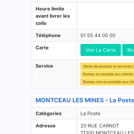
Heure limite
avant livrer les
colis
Téléphone
01 55 44 00 00
Carte
Voir La Carte
Ro
Service
Vente de produits et services c
Bureau accessible aux clients
Bureau non accessible aux cl
MONTCEAU LES MINES - La Poste
Catégories
La Poste
Adresse
20 RUE CARNOT
71300 MONTCEAU LES