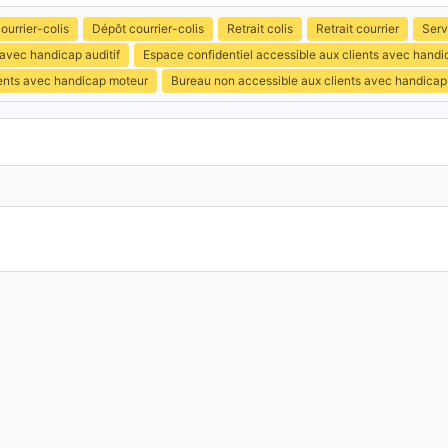
ourrier-colis
Dépôt courrier-colis
Retrait colis
Retrait courrier
Serv
 avec handicap auditif
Espace confidentiel accessible aux clients avec hand
ients avec handicap moteur
Bureau non accessible aux clients avec handicap