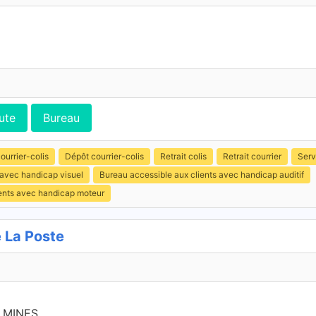
ute
Bureau
ourrier-colis
Dépôt courrier-colis
Retrait colis
Retrait courrier
Serv
 avec handicap visuel
Bureau accessible aux clients avec handicap auditif
ients avec handicap moteur
 La Poste
 MINES