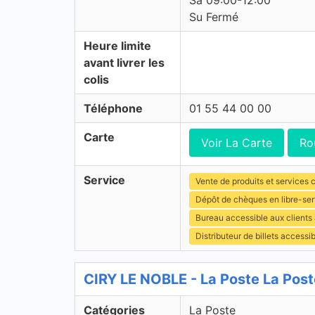
Sa 09:00-12:00
Su Fermé
Heure limite
avant livrer les
colis
Téléphone
01 55 44 00 00
Carte
Voir La Carte
Ro
Service
Vente de produits et services c
Dépôt de chèques en libre-ser
Bureau accessible aux client
Distributeur de billets access
CIRY LE NOBLE - La Poste La Post
Catégories
La Poste