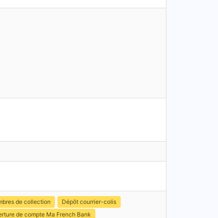
mbres de collection
Dépôt courrier-colis
rture de compte Ma French Bank