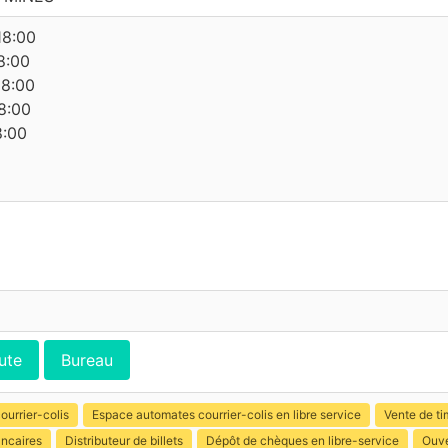
18:00
8:00
18:00
8:00
8:00
ute
Bureau
ourrier-colis
Espace automates courrier-colis en libre service
Vente de ti
ancaires
Distributeur de billets
Dépôt de chèques en libre-service
Ouve