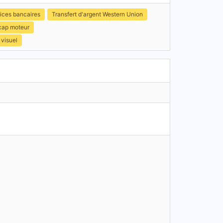
ices bancaires
Transfert d'argent Western Union
icap moteur
 visuel