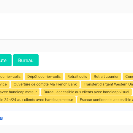
ute
Bureau
ourrier-colis
Dépôt courrier-colis
Retrait colis
Retrait courrier
Cons
vice
Ouverture de compte Ma French Bank
Transfert d'argent Western Un
s avec handicap moteur
Bureau accessible aux clients avec handicap visuel
ible 24h/24 aux clients avec handicap moteur
Espace confidentiel accessible
e