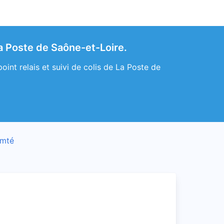
a Poste de Saône-et-Loire.
nt relais et suivi de colis de La Poste de
omté