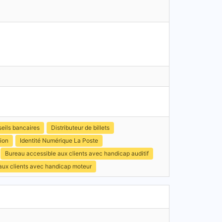
eils bancaires
Distributeur de billets
ion
Identité Numérique La Poste
Bureau accessible aux clients avec handicap auditif
 aux clients avec handicap moteur