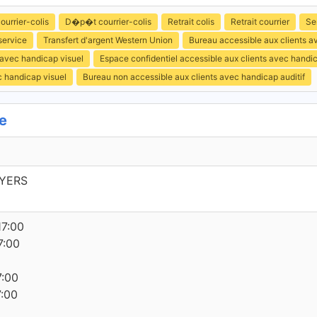
ourrier-colis
D�p�t courrier-colis
Retrait colis
Retrait courrier
Se
service
Transfert d'argent Western Union
Bureau accessible aux clients 
 avec handicap visuel
Espace confidentiel accessible aux clients avec handi
c handicap visuel
Bureau non accessible aux clients avec handicap auditif
e
YERS
17:00
7:00
7:00
7:00