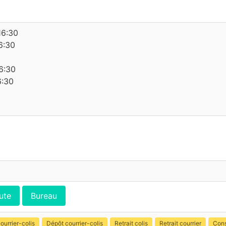
16:30
6:30
6:30
6:30
ute
Bureau
ourrier-colis
Dépôt courrier-colis
Retrait colis
Retrait courrier
Cons