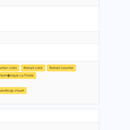
rier-colis
Retrait colis
Retrait courrier
 Num�rique La Poste
handicap visuel