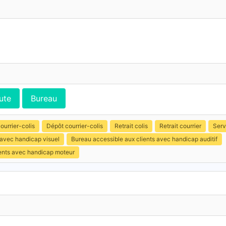
ute
Bureau
ourrier-colis
Dépôt courrier-colis
Retrait colis
Retrait courrier
Serv
 avec handicap visuel
Bureau accessible aux clients avec handicap auditif
ients avec handicap moteur