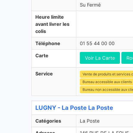
Su Fermé
Heure limite
avant livrer les
colis
Téléphone
01 55 44 00 00
Carte
Voir La Carte
Ro
Service
Vente de produits et services c
Bureau accessible aux clients
Bureau non accessible aux cl
LUGNY - La Poste La Poste
Catégories
La Poste