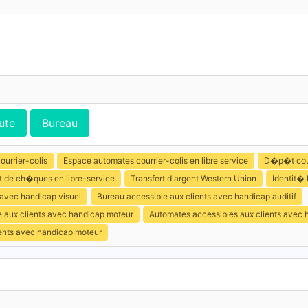
ute
Bureau
ourrier-colis
Espace automates courrier-colis en libre service
D�p�t cour
de ch�ques en libre-service
Transfert d'argent Western Union
Identit�
 avec handicap visuel
Bureau accessible aux clients avec handicap auditif
e aux clients avec handicap moteur
Automates accessibles aux clients avec 
ients avec handicap moteur