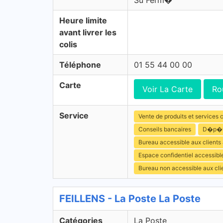
Su Ferm�
Heure limite
avant livrer les
colis
Téléphone
01 55 44 00 00
Carte
Voir La Carte
Ro
Service
Vente de produits et services c
Conseils bancaires
D�p�t 
Bureau accessible aux clients
Espace confidentiel accessibl
Bureau non accessible aux cl
FEILLENS - La Poste La Poste
Catégories
La Poste