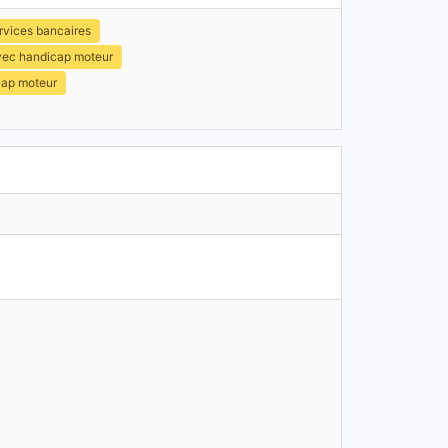
rvices bancaires
avec handicap moteur
cap moteur