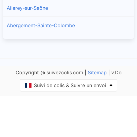
Allerey-sur-Saône
Abergement-Sainte-Colombe
Amanzé
Ameugny
Copyright @ suivezcolis.com |
Sitemap
| v.Do
Anglure-sous-Dun
Suivi de colis & Suivre un envoi
Anost
Antully
Anzy-le-Duc