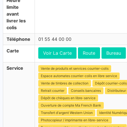
Heure
limite
avant
livrer les
colis
Téléphone
01 55 44 00 00
Carte
Voir La Carte
Route
Bureau
Service
Vente de produits et services courrier-colis
Espace automates courrier-colis en libre service
Vente de timbres de collection
Dépôt courrier-colis
Retrait courrier
Conseils bancaires
Distributeur 
Dépôt de chèques en libre-service
Ouverture de compte Ma French Bank
Transfert d'argent Western Union
Identité Numériq
Photocopieur / imprimante en libre-service