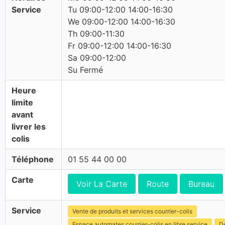
Service
Tu 09:00-12:00 14:00-16:30
We 09:00-12:00 14:00-16:30
Th 09:00-11:30
Fr 09:00-12:00 14:00-16:30
Sa 09:00-12:00
Su Fermé
Heure
limite
avant
livrer les
colis
Téléphone
01 55 44 00 00
Carte
Voir La Carte
Route
Bureau
Service
Vente de produits et services courrier-colis
Espace automates courrier-colis en libre service
Dé