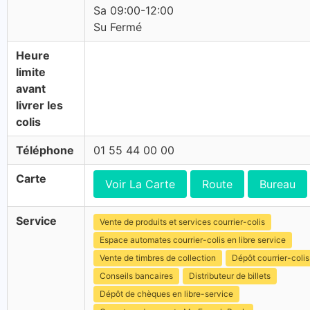
Sa 09:00-12:00
Su Fermé
Heure
limite
avant
livrer les
colis
Téléphone
01 55 44 00 00
Carte
Voir La Carte
Route
Bureau
Service
Vente de produits et services courrier-colis
Espace automates courrier-colis en libre service
Vente de timbres de collection
Dépôt courrier-colis
Conseils bancaires
Distributeur de billets
Dépôt de chèques en libre-service