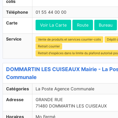
colis
Téléphone
01 55 44 00 00
Carte
Voir La Carte
Route
Bureau
Service
Vente de produits et services courrier-colis
Dépôt c
Retrait courrier
Retrait d'espèces dans la limite du plafond autorisé po
DOMMARTIN LES CUISEAUX Mairie - La Pos
Communale
Catégories
La Poste Agence Communale
Adresse
GRANDE RUE
71480 DOMMARTIN LES CUISEAUX
Horaires
Mo Fermé