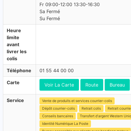
Fr 09:00-12:00 13:30-16:30
Sa Fermé
Su Fermé
Heure
limite
avant
livrer les
colis
Téléphone
01 55 44 00 00
Carte
Voir La Carte
Route
Bureau
Service
Vente de produits et services courrier-colis
Dépôt courrier-colis
Retrait colis
Retrait courrie
Conseils bancaires
Transfert d'argent Western Uni
Identité Numérique La Poste