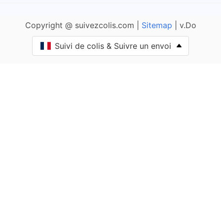
Ameugny
Copyright @ suivezcolis.com |
Sitemap
| v.Do
Anglure-sous-Dun
Suivi de colis & Suivre un envoi
Anost
Antully
Anzy-le-Duc
Artaix
Authumes
Autun