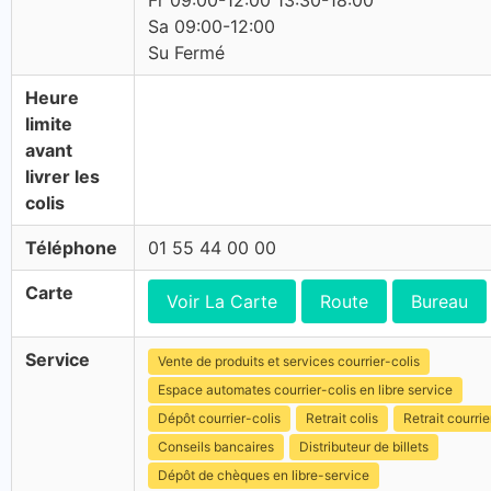
Fr 09:00-12:00 13:30-18:00
Sa 09:00-12:00
Su Fermé
Heure
limite
avant
livrer les
colis
Téléphone
01 55 44 00 00
Carte
Voir La Carte
Route
Bureau
Service
Vente de produits et services courrier-colis
Espace automates courrier-colis en libre service
Dépôt courrier-colis
Retrait colis
Retrait courrie
Conseils bancaires
Distributeur de billets
Dépôt de chèques en libre-service