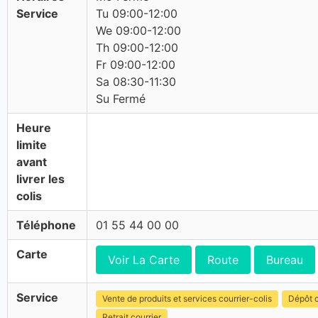
Service
Tu 09:00-12:00
We 09:00-12:00
Th 09:00-12:00
Fr 09:00-12:00
Sa 08:30-11:30
Su Fermé
Heure
limite
avant
livrer les
colis
Téléphone
01 55 44 00 00
Carte
Voir La Carte
Route
Bureau
Service
Vente de produits et services courrier-colis
Dépôt c
Retrait courrier