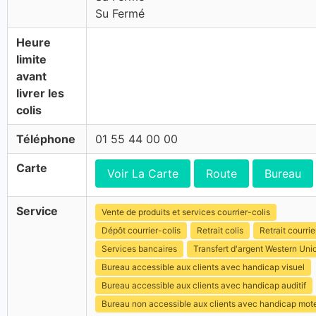
Su Fermé
Heure
limite
avant
livrer les
colis
Téléphone
01 55 44 00 00
Carte
Voir La Carte
Route
Bureau
Service
Vente de produits et services courrier-colis
Dépôt courrier-colis
Retrait colis
Retrait courrie
Services bancaires
Transfert d'argent Western Uni
Bureau accessible aux clients avec handicap visuel
Bureau accessible aux clients avec handicap auditif
Bureau non accessible aux clients avec handicap mot