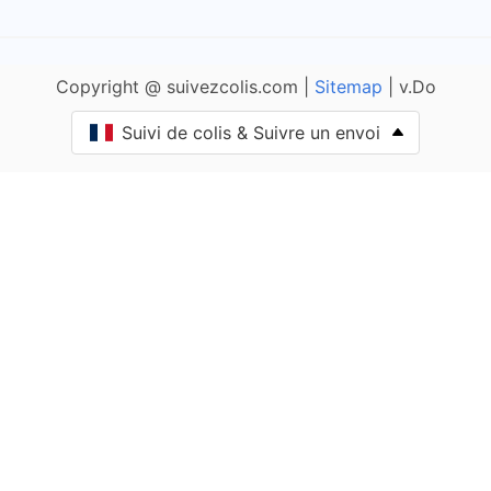
Ameugny
Copyright @ suivezcolis.com |
Sitemap
| v.Do
Anglure-sous-Dun
Suivi de colis & Suivre un envoi
Anost
Antully
Anzy-le-Duc
Artaix
Authumes
Autun