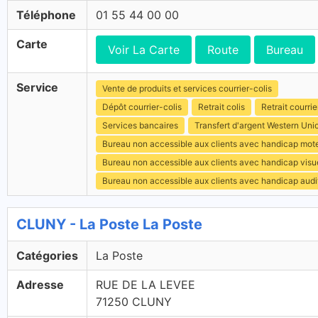
Téléphone
01 55 44 00 00
Carte
Voir La Carte
Route
Bureau
Service
Vente de produits et services courrier-colis
Dépôt courrier-colis
Retrait colis
Retrait courrie
Services bancaires
Transfert d'argent Western Uni
Bureau non accessible aux clients avec handicap mot
Bureau non accessible aux clients avec handicap visu
Bureau non accessible aux clients avec handicap audit
CLUNY - La Poste La Poste
Catégories
La Poste
Adresse
RUE DE LA LEVEE
71250 CLUNY