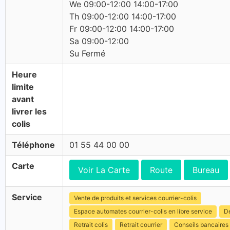
We 09:00-12:00 14:00-17:00
Th 09:00-12:00 14:00-17:00
Fr 09:00-12:00 14:00-17:00
Sa 09:00-12:00
Su Fermé
Heure
limite
avant
livrer les
colis
Téléphone
01 55 44 00 00
Carte
Voir La Carte
Route
Bureau
Service
Vente de produits et services courrier-colis
Espace automates courrier-colis en libre service
Dé
Retrait colis
Retrait courrier
Conseils bancaires