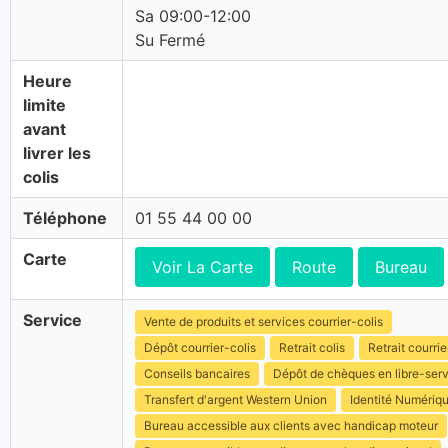
Sa 09:00-12:00
Su Fermé
Heure
limite
avant
livrer les
colis
Téléphone
01 55 44 00 00
Carte
Voir La Carte
Route
Bureau
Service
Vente de produits et services courrier-colis
Dépôt courrier-colis
Retrait colis
Retrait courrie
Conseils bancaires
Dépôt de chèques en libre-ser
Transfert d'argent Western Union
Identité Numériq
Bureau accessible aux clients avec handicap moteur