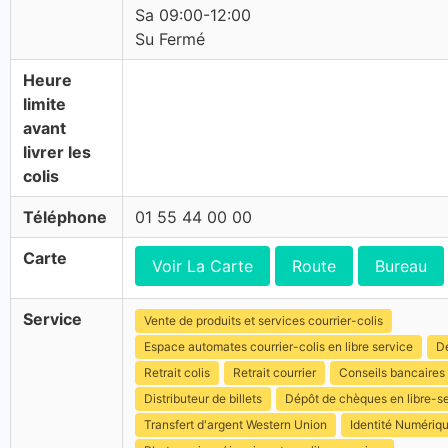
Sa 09:00-12:00
Su Fermé
Heure
limite
avant
livrer les
colis
Téléphone
01 55 44 00 00
Carte
Voir La Carte
Route
Bureau
Service
Vente de produits et services courrier-colis
Espace automates courrier-colis en libre service
Dé
Retrait colis
Retrait courrier
Conseils bancaires
Distributeur de billets
Dépôt de chèques en libre-s
Transfert d'argent Western Union
Identité Numériq