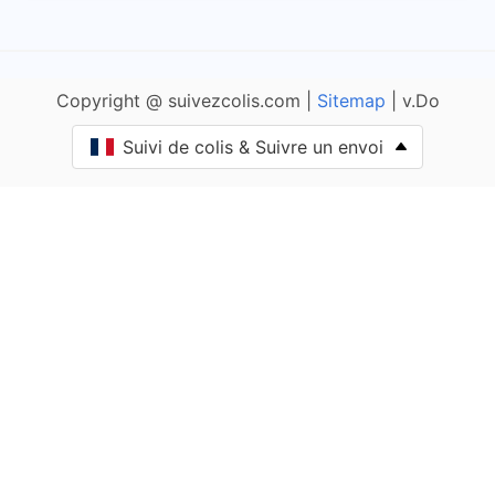
Ameugny
Copyright @ suivezcolis.com |
Sitemap
| v.Do
Anglure-sous-Dun
Suivi de colis & Suivre un envoi
Anost
Antully
Anzy-le-Duc
Artaix
Authumes