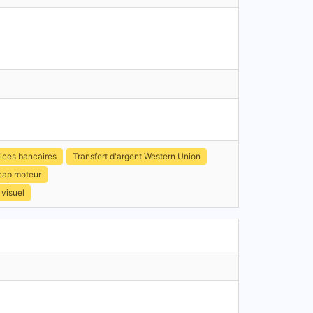
ices bancaires
Transfert d'argent Western Union
icap moteur
 visuel