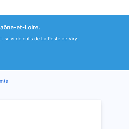
Saône-et-Loire.
t suivi de colis de La Poste de Viry.
omté