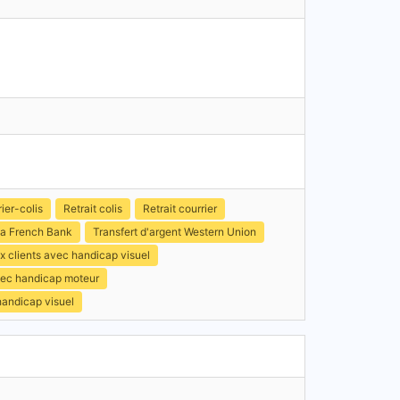
ier-colis
Retrait colis
Retrait courrier
a French Bank
Transfert d'argent Western Union
x clients avec handicap visuel
avec handicap moteur
handicap visuel