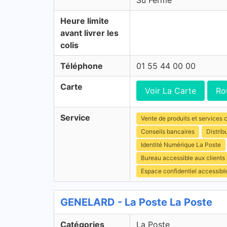
Su Fermé
Heure limite
avant livrer les
colis
Téléphone
01 55 44 00 00
Carte
Voir La Carte
Ro
Service
Vente de produits et services c
Conseils bancaires
Distrib
Identité Numérique La Poste
Bureau accessible aux clients
Espace confidentiel accessibl
GENELARD - La Poste La Poste
Catégories
La Poste