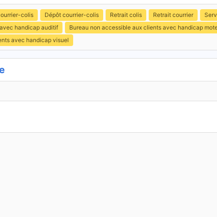
ourrier-colis
Dépôt courrier-colis
Retrait colis
Retrait courrier
Serv
 avec handicap auditif
Bureau non accessible aux clients avec handicap mot
ents avec handicap visuel
e