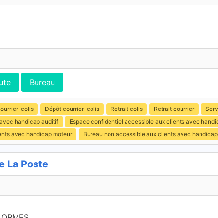
ute
Bureau
ourrier-colis
Dépôt courrier-colis
Retrait colis
Retrait courrier
Serv
 avec handicap auditif
Espace confidentiel accessible aux clients avec hand
ients avec handicap moteur
Bureau non accessible aux clients avec handicap
e La Poste
S ORMES