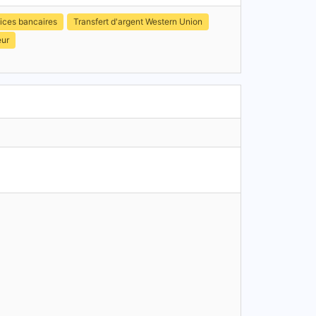
ices bancaires
Transfert d'argent Western Union
eur