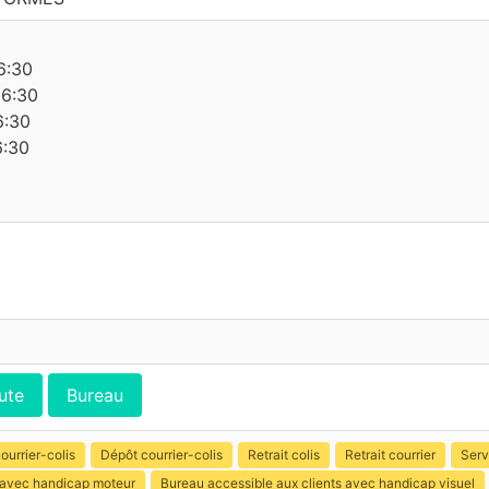
6:30
16:30
6:30
6:30
ute
Bureau
ourrier-colis
Dépôt courrier-colis
Retrait colis
Retrait courrier
Serv
s avec handicap moteur
Bureau accessible aux clients avec handicap visuel