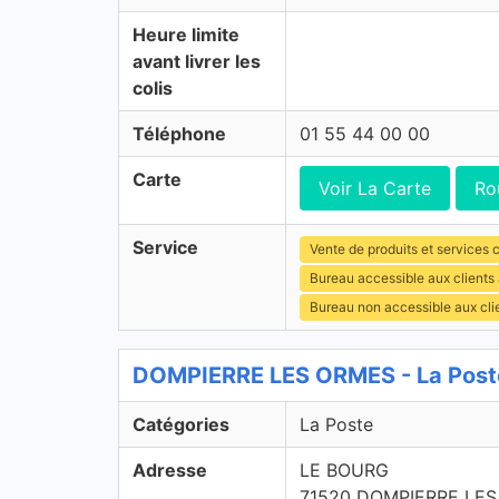
Heure limite
avant livrer les
colis
Téléphone
01 55 44 00 00
Carte
Voir La Carte
Ro
Service
Vente de produits et services c
Bureau accessible aux clients
Bureau non accessible aux cl
DOMPIERRE LES ORMES - La Post
Catégories
La Poste
Adresse
LE BOURG
71520 DOMPIERRE LE