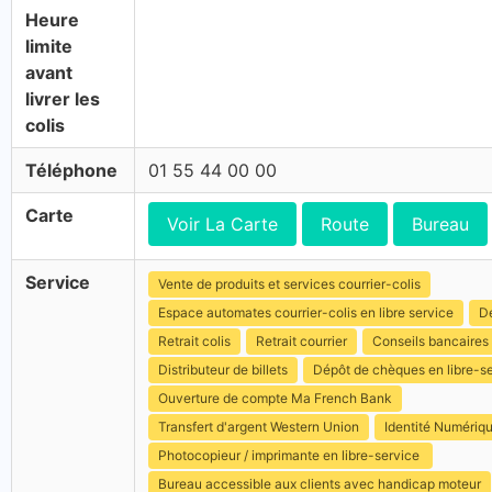
Heure
limite
avant
livrer les
colis
Téléphone
01 55 44 00 00
Carte
Voir La Carte
Route
Bureau
Service
Vente de produits et services courrier-colis
Espace automates courrier-colis en libre service
Dé
Retrait colis
Retrait courrier
Conseils bancaires
Distributeur de billets
Dépôt de chèques en libre-s
Ouverture de compte Ma French Bank
Transfert d'argent Western Union
Identité Numériq
Photocopieur / imprimante en libre-service
Bureau accessible aux clients avec handicap moteur