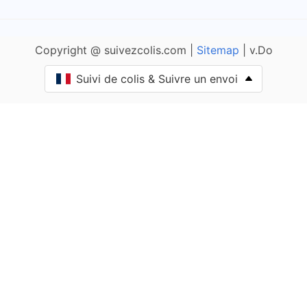
Ameugny
Copyright @ suivezcolis.com |
Sitemap
| v.Do
Anglure-sous-Dun
Suivi de colis & Suivre un envoi
Anost
Antully
Anzy-le-Duc
Artaix
Authumes
Autun