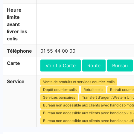
Heure
limite
avant
livrer les
colis
Téléphone
01 55 44 00 00
Carte
Voir La Carte
Route
Bureau
Service
Vente de produits et services courrier-colis
Dépôt courrier-colis
Retrait colis
Retrait courrie
Services bancaires
Transfert d'argent Western Uni
Bureau non accessible aux clients avec handicap mot
Bureau non accessible aux clients avec handicap visu
Bureau non accessible aux clients avec handicap audit