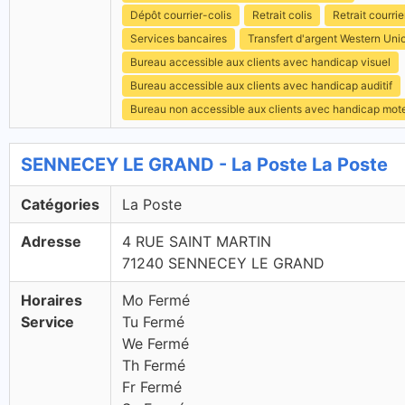
Dépôt courrier-colis
Retrait colis
Retrait courrie
Services bancaires
Transfert d'argent Western Uni
Bureau accessible aux clients avec handicap visuel
Bureau accessible aux clients avec handicap auditif
Bureau non accessible aux clients avec handicap mot
SENNECEY LE GRAND - La Poste La Poste
Catégories
La Poste
Adresse
4 RUE SAINT MARTIN
71240 SENNECEY LE GRAND
Horaires
Mo Fermé
Service
Tu Fermé
We Fermé
Th Fermé
Fr Fermé