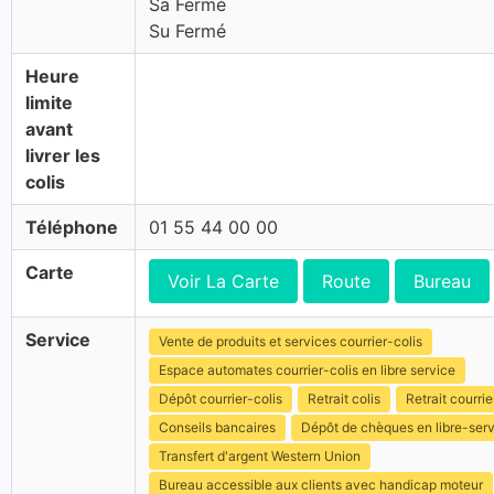
Sa Fermé
Su Fermé
Heure
limite
avant
livrer les
colis
Téléphone
01 55 44 00 00
Carte
Voir La Carte
Route
Bureau
Service
Vente de produits et services courrier-colis
Espace automates courrier-colis en libre service
Dépôt courrier-colis
Retrait colis
Retrait courrie
Conseils bancaires
Dépôt de chèques en libre-ser
Transfert d'argent Western Union
Bureau accessible aux clients avec handicap moteur