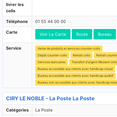
livrer les
colis
Téléphone
01 55 44 00 00
Carte
Voir La Carte
Route
Bureau
Service
Vente de produits et services courrier-colis
Dépôt courrier-colis
Retrait colis
Retrait courrie
Services bancaires
Transfert d'argent Western Uni
Bureau accessible aux clients avec handicap visuel
Bureau accessible aux clients avec handicap auditif
Bureau non accessible aux clients avec handicap mot
CIRY LE NOBLE - La Poste La Poste
Catégories
La Poste