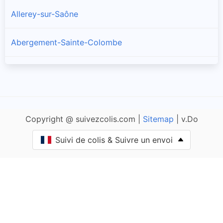
Allerey-sur-Saône
Abergement-Sainte-Colombe
Amanzé
Ameugny
Copyright @ suivezcolis.com |
Sitemap
| v.Do
Anglure-sous-Dun
Suivi de colis & Suivre un envoi
Anost
Antully
Anzy-le-Duc