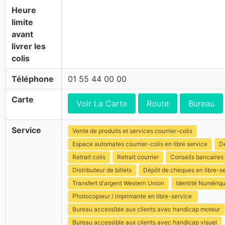
Heure
limite
avant
livrer les
colis
Téléphone
01 55 44 00 00
Carte
Voir La Carte
Route
Bureau
Service
Vente de produits et services courrier-colis
Espace automates courrier-colis en libre service
Dé
Retrait colis
Retrait courrier
Conseils bancaires
Distributeur de billets
Dépôt de chèques en libre-s
Transfert d'argent Western Union
Identité Numériq
Photocopieur / imprimante en libre-service
Bureau accessible aux clients avec handicap moteur
Bureau accessible aux clients avec handicap visuel