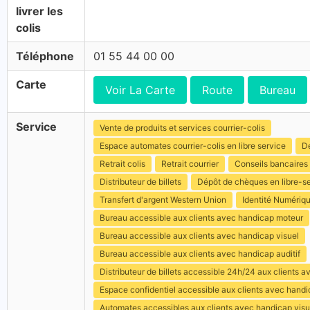
livrer les
colis
Téléphone
01 55 44 00 00
Carte
Voir La Carte
Route
Bureau
Service
Vente de produits et services courrier-colis
Espace automates courrier-colis en libre service
Dé
Retrait colis
Retrait courrier
Conseils bancaires
Distributeur de billets
Dépôt de chèques en libre-s
Transfert d'argent Western Union
Identité Numériq
Bureau accessible aux clients avec handicap moteur
Bureau accessible aux clients avec handicap visuel
Bureau accessible aux clients avec handicap auditif
Distributeur de billets accessible 24h/24 aux clients 
Espace confidentiel accessible aux clients avec hand
Automates accessibles aux clients avec handicap visu