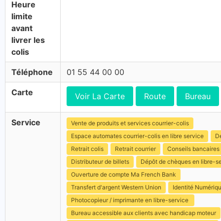
Heure
limite
avant
livrer les
colis
Téléphone
01 55 44 00 00
Carte
Voir La Carte
Route
Bureau
Service
Vente de produits et services courrier-colis
Espace automates courrier-colis en libre service
Dé
Retrait colis
Retrait courrier
Conseils bancaires
Distributeur de billets
Dépôt de chèques en libre-s
Ouverture de compte Ma French Bank
Transfert d'argent Western Union
Identité Numériq
Photocopieur / imprimante en libre-service
Bureau accessible aux clients avec handicap moteur