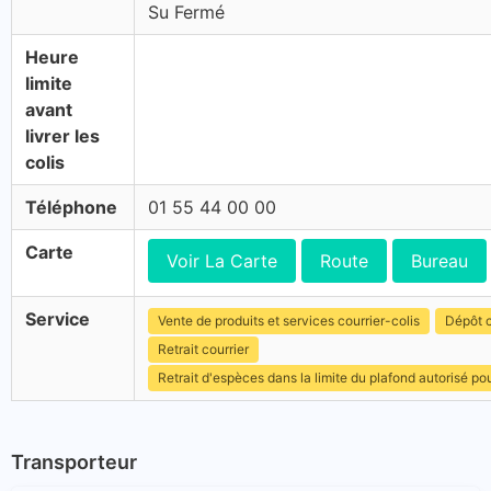
Su Fermé
Heure
limite
avant
livrer les
colis
Téléphone
01 55 44 00 00
Carte
Voir La Carte
Route
Bureau
Service
Vente de produits et services courrier-colis
Dépôt c
Retrait courrier
Retrait d'espèces dans la limite du plafond autorisé po
Transporteur