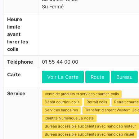
Su Fermé
Heure
limite
avant
livrer les
colis
Téléphone
01 55 44 00 00
Carte
Voir La Carte
Route
Bureau
Service
Vente de produits et services courrier-colis
Dépôt courrier-colis
Retrait colis
Retrait courrie
Services bancaires
Transfert d'argent Western Uni
Identité Numérique La Poste
Bureau accessible aux clients avec handicap moteur
Bureau accessible aux clients avec handicap visuel