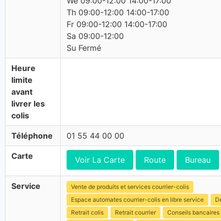
We 09:00-12:00 14:00-17:00
Th 09:00-12:00 14:00-17:00
Fr 09:00-12:00 14:00-17:00
Sa 09:00-12:00
Su Fermé
Heure
limite
avant
livrer les
colis
Téléphone
01 55 44 00 00
Carte
Voir La Carte
Route
Bureau
Service
Vente de produits et services courrier-colis
Espace automates courrier-colis en libre service
Dé
Retrait colis
Retrait courrier
Conseils bancaires