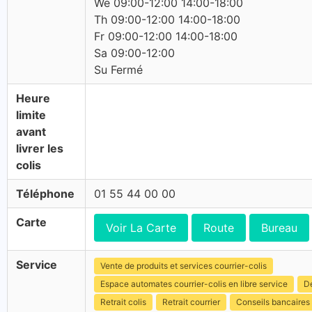
We 09:00-12:00 14:00-18:00
Th 09:00-12:00 14:00-18:00
Fr 09:00-12:00 14:00-18:00
Sa 09:00-12:00
Su Fermé
Heure
limite
avant
livrer les
colis
Téléphone
01 55 44 00 00
Carte
Voir La Carte
Route
Bureau
Service
Vente de produits et services courrier-colis
Espace automates courrier-colis en libre service
Dé
Retrait colis
Retrait courrier
Conseils bancaires