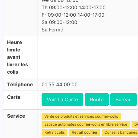
We 09:00-12:00
Th 09:00-12:00 14:00-17:00
Fr 09:00-12:00 14:00-17:00
Sa 09:00-12:00
Su Fermé
Heure
limite
avant
livrer les
colis
Téléphone
01 55 44 00 00
Carte
Voir La Carte
Route
Bureau
Service
Vente de produits et services courrier-colis
Espace automates courrier-colis en libre service
Dé
Retrait colis
Retrait courrier
Conseils bancaires