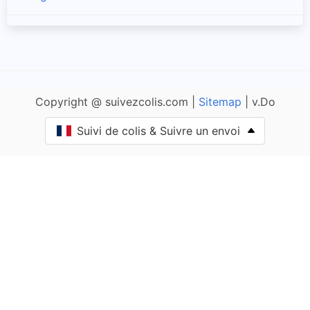
Amanzé
Ameugny
Copyright @ suivezcolis.com |
Sitemap
| v.Do
Anglure-sous-Dun
Suivi de colis & Suivre un envoi
Anost
Antully
Anzy-le-Duc
Artaix