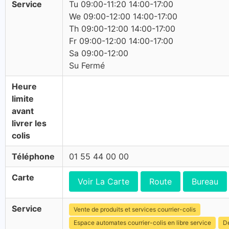
Service
Tu 09:00-11:20 14:00-17:00
We 09:00-12:00 14:00-17:00
Th 09:00-12:00 14:00-17:00
Fr 09:00-12:00 14:00-17:00
Sa 09:00-12:00
Su Fermé
Heure
limite
avant
livrer les
colis
Téléphone
01 55 44 00 00
Carte
Voir La Carte
Route
Bureau
Service
Vente de produits et services courrier-colis
Espace automates courrier-colis en libre service
Dé