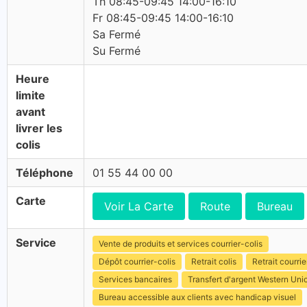
Th 08:45-09:45 14:00-16:10
Fr 08:45-09:45 14:00-16:10
Sa Fermé
Su Fermé
Heure
limite
avant
livrer les
colis
Téléphone
01 55 44 00 00
Carte
Voir La Carte
Route
Bureau
Service
Vente de produits et services courrier-colis
Dépôt courrier-colis
Retrait colis
Retrait courrie
Services bancaires
Transfert d'argent Western Uni
Bureau accessible aux clients avec handicap visuel