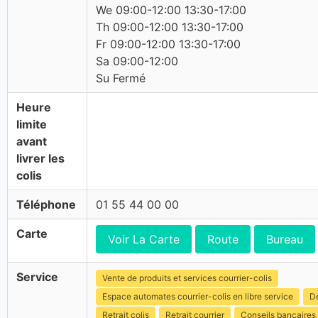
We 09:00-12:00 13:30-17:00
Th 09:00-12:00 13:30-17:00
Fr 09:00-12:00 13:30-17:00
Sa 09:00-12:00
Su Fermé
Heure
limite
avant
livrer les
colis
Téléphone
01 55 44 00 00
Carte
Voir La Carte
Route
Bureau
Service
Vente de produits et services courrier-colis
Espace automates courrier-colis en libre service
Dé
Retrait colis
Retrait courrier
Conseils bancaires