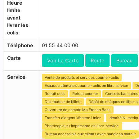
Heure
limite
avant
livrer les
colis
Téléphone
01 55 44 00 00
Carte
Voir La Carte
Route
Bureau
Service
Vente de produits et services courrier-colis
Espace automates courrier-colis en libre service
Dé
Retrait colis
Retrait courrier
Conseils bancaires
Distributeur de billets
Dépôt de chèques en libre-s
Ouverture de compte Ma French Bank
Transfert d'argent Western Union
Identité Numériq
Photocopieur / imprimante en libre-service
Bureau accessible aux clients avec handicap moteur