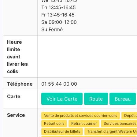
We 13:45-16:45
Th 13:45-16:45
Fr 13:45-16:45
Sa 09:00-12:00
Su Fermé
Heure
limite
avant
livrer les
colis
Téléphone
01 55 44 00 00
Carte
Voir La Carte
Route
Bureau
Service
Vente de produits et services courrier-colis
Dépôt c
Retrait colis
Retrait courrier
Services bancaires
Distributeur de billets
Transfert d'argent Western U