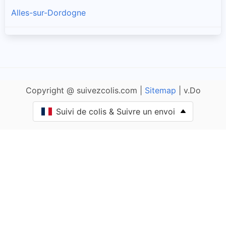
Alles-sur-Dordogne
Allas-les-Mines
Allemans
Copyright @ suivezcolis.com |
Sitemap
| v.Do
Angoisse
Suivi de colis & Suivre un envoi
Anlhiac
Annesse-et-Beaulieu
Antonne-et-Trigonant
Archignac