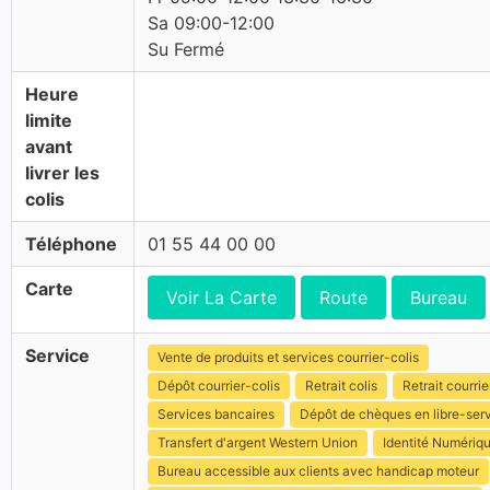
Sa 09:00-12:00
Su Fermé
Heure
limite
avant
livrer les
colis
Téléphone
01 55 44 00 00
Carte
Voir La Carte
Route
Bureau
Service
Vente de produits et services courrier-colis
Dépôt courrier-colis
Retrait colis
Retrait courrie
Services bancaires
Dépôt de chèques en libre-ser
Transfert d'argent Western Union
Identité Numériq
Bureau accessible aux clients avec handicap moteur