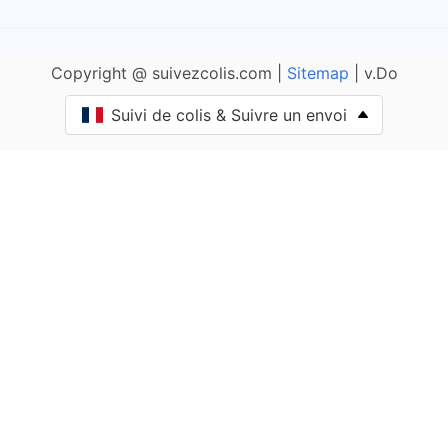
Allemans
Copyright @ suivezcolis.com |
Sitemap
| v.Do
Angoisse
Suivi de colis & Suivre un envoi
Anlhiac
Annesse-et-Beaulieu
Antonne-et-Trigonant
Archignac
Périgord Vert Nontronnais
Aubas