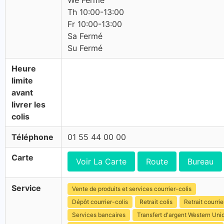
We Fermé
Th 10:00-13:00
Fr 10:00-13:00
Sa Fermé
Su Fermé
Heure
limite
avant
livrer les
colis
Téléphone
01 55 44 00 00
Carte
Voir La Carte
Route
Bureau
Service
Vente de produits et services courrier-colis
Dépôt courrier-colis
Retrait colis
Retrait courrie
Services bancaires
Transfert d'argent Western Uni