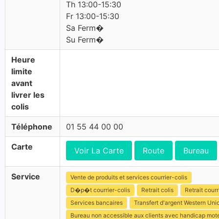
Th 13:00-15:30
Fr 13:00-15:30
Sa Ferm�
Su Ferm�
Heure
limite
avant
livrer les
colis
Téléphone
01 55 44 00 00
Carte
Voir La Carte
Route
Bureau
Service
Vente de produits et services courrier-colis
D�p�t courrier-colis
Retrait colis
Retrait courr
Services bancaires
Transfert d'argent Western Uni
Bureau non accessible aux clients avec handicap mot