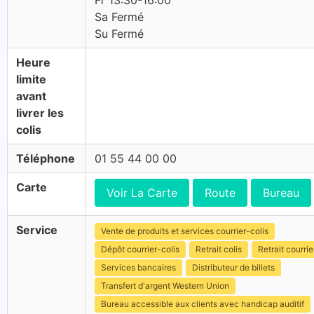
Fr 13:30-16:00
Sa Fermé
Su Fermé
Heure
limite
avant
livrer les
colis
Téléphone
01 55 44 00 00
Carte
Voir La Carte
Route
Bureau
Service
Vente de produits et services courrier-colis
Dépôt courrier-colis
Retrait colis
Retrait courrie
Services bancaires
Distributeur de billets
Transfert d'argent Western Union
Bureau accessible aux clients avec handicap auditif