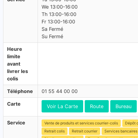
We 13:00-16:00
Th 13:00-16:00
Fr 13:00-16:00
Sa Fermé
Su Fermé
Heure
limite
avant
livrer les
colis
Téléphone
01 55 44 00 00
Carte
Voir La Carte
Route
Bureau
Service
Vente de produits et services courrier-colis
Dépôt c
Retrait colis
Retrait courrier
Services bancaires