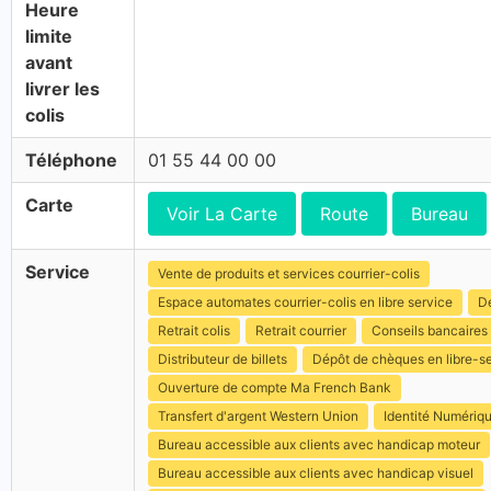
Heure
limite
avant
livrer les
colis
Téléphone
01 55 44 00 00
Carte
Voir La Carte
Route
Bureau
Service
Vente de produits et services courrier-colis
Espace automates courrier-colis en libre service
Dé
Retrait colis
Retrait courrier
Conseils bancaires
Distributeur de billets
Dépôt de chèques en libre-s
Ouverture de compte Ma French Bank
Transfert d'argent Western Union
Identité Numériq
Bureau accessible aux clients avec handicap moteur
Bureau accessible aux clients avec handicap visuel