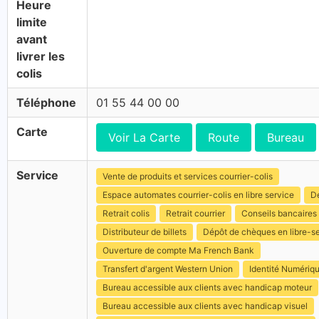
Heure
limite
avant
livrer les
colis
Téléphone
01 55 44 00 00
Carte
Voir La Carte
Route
Bureau
Service
Vente de produits et services courrier-colis
Espace automates courrier-colis en libre service
Dé
Retrait colis
Retrait courrier
Conseils bancaires
Distributeur de billets
Dépôt de chèques en libre-s
Ouverture de compte Ma French Bank
Transfert d'argent Western Union
Identité Numériq
Bureau accessible aux clients avec handicap moteur
Bureau accessible aux clients avec handicap visuel