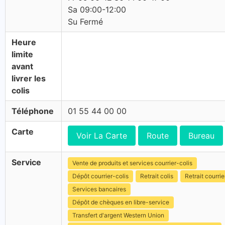
Sa 09:00-12:00
Su Fermé
Heure
limite
avant
livrer les
colis
Téléphone
01 55 44 00 00
Carte
Voir La Carte
Route
Bureau
Service
Vente de produits et services courrier-colis
Dépôt courrier-colis
Retrait colis
Retrait courrie
Services bancaires
Dépôt de chèques en libre-service
Transfert d'argent Western Union