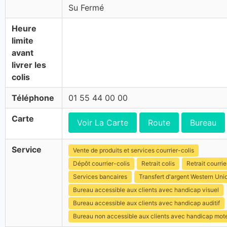
Su Fermé
Heure
limite
avant
livrer les
colis
Téléphone
01 55 44 00 00
Carte
Voir La Carte
Route
Bureau
Service
Vente de produits et services courrier-colis
Dépôt courrier-colis
Retrait colis
Retrait courrie
Services bancaires
Transfert d'argent Western Uni
Bureau accessible aux clients avec handicap visuel
Bureau accessible aux clients avec handicap auditif
Bureau non accessible aux clients avec handicap mot