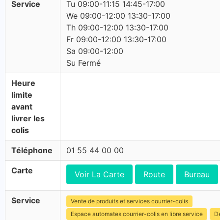
Service
Tu 09:00-11:15 14:45-17:00
We 09:00-12:00 13:30-17:00
Th 09:00-12:00 13:30-17:00
Fr 09:00-12:00 13:30-17:00
Sa 09:00-12:00
Su Fermé
Heure
limite
avant
livrer les
colis
Téléphone
01 55 44 00 00
Carte
Voir La Carte
Route
Bureau
Service
Vente de produits et services courrier-colis
Espace automates courrier-colis en libre service
Dé