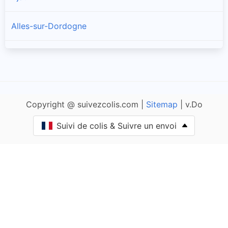
Alles-sur-Dordogne
Allas-les-Mines
Allemans
Copyright @ suivezcolis.com |
Sitemap
| v.Do
Angoisse
Suivi de colis & Suivre un envoi
Anlhiac
Annesse-et-Beaulieu
Antonne-et-Trigonant