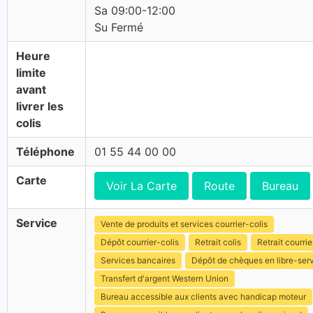
Sa 09:00-12:00
Su Fermé
Heure
limite
avant
livrer les
colis
Téléphone
01 55 44 00 00
Carte
Voir La Carte
Route
Bureau
Service
Vente de produits et services courrier-colis
Dépôt courrier-colis
Retrait colis
Retrait courrie
Services bancaires
Dépôt de chèques en libre-ser
Transfert d'argent Western Union
Bureau accessible aux clients avec handicap moteur