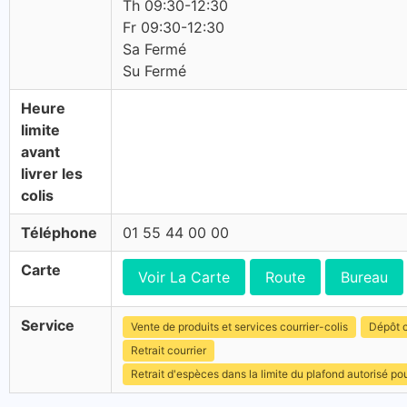
Th 09:30-12:30
Fr 09:30-12:30
Sa Fermé
Su Fermé
Heure
limite
avant
livrer les
colis
Téléphone
01 55 44 00 00
Carte
Voir La Carte
Route
Bureau
Service
Vente de produits et services courrier-colis
Dépôt c
Retrait courrier
Retrait d'espèces dans la limite du plafond autorisé po