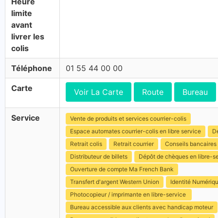
Heure
limite
avant
livrer les
colis
Téléphone
01 55 44 00 00
Carte
Voir La Carte
Route
Bureau
Service
Vente de produits et services courrier-colis
Espace automates courrier-colis en libre service
Dé
Retrait colis
Retrait courrier
Conseils bancaires
Distributeur de billets
Dépôt de chèques en libre-s
Ouverture de compte Ma French Bank
Transfert d'argent Western Union
Identité Numériq
Photocopieur / imprimante en libre-service
Bureau accessible aux clients avec handicap moteur