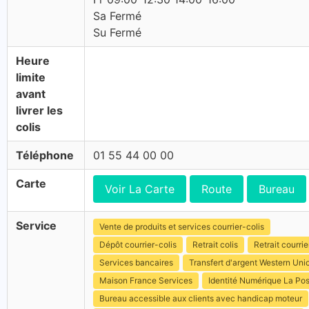
Sa Fermé
Su Fermé
Heure
limite
avant
livrer les
colis
Téléphone
01 55 44 00 00
Carte
Voir La Carte
Route
Bureau
Service
Vente de produits et services courrier-colis
Dépôt courrier-colis
Retrait colis
Retrait courrie
Services bancaires
Transfert d'argent Western Uni
Maison France Services
Identité Numérique La Po
Bureau accessible aux clients avec handicap moteur