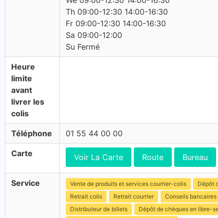
We 09:00-12:30 14:00-16:30
Th 09:00-12:30 14:00-16:30
Fr 09:00-12:30 14:00-16:30
Sa 09:00-12:00
Su Fermé
Heure
limite
avant
livrer les
colis
Téléphone
01 55 44 00 00
Carte
Voir La Carte
Route
Bureau
Service
Vente de produits et services courrier-colis
Dépôt c
Retrait colis
Retrait courrier
Conseils bancaires
Distributeur de billets
Dépôt de chèques en libre-s