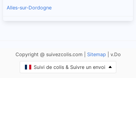
Alles-sur-Dordogne
Allas-les-Mines
Allemans
Copyright @ suivezcolis.com |
Sitemap
| v.Do
Angoisse
Suivi de colis & Suivre un envoi
Anlhiac
Annesse-et-Beaulieu
Antonne-et-Trigonant
Archignac