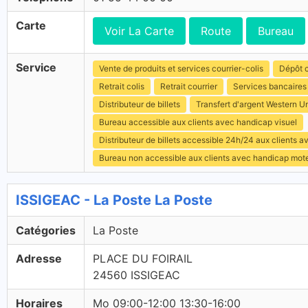
Carte
Voir La Carte
Route
Bureau
Service
Vente de produits et services courrier-colis
Dépôt c
Retrait colis
Retrait courrier
Services bancaires
Distributeur de billets
Transfert d'argent Western U
Bureau accessible aux clients avec handicap visuel
Distributeur de billets accessible 24h/24 aux clients 
Bureau non accessible aux clients avec handicap mot
ISSIGEAC - La Poste La Poste
Catégories
La Poste
Adresse
PLACE DU FOIRAIL
24560 ISSIGEAC
Horaires
Mo 09:00-12:00 13:30-16:00