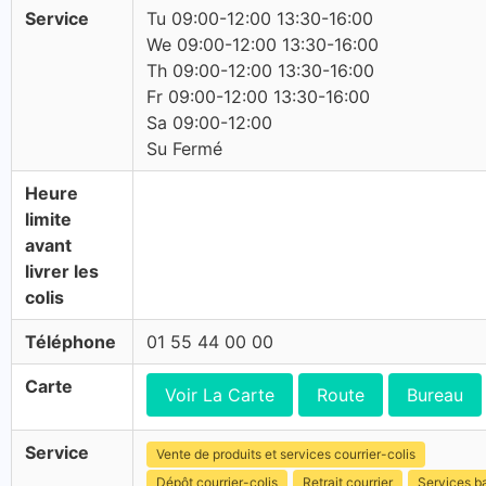
Service
Tu 09:00-12:00 13:30-16:00
We 09:00-12:00 13:30-16:00
Th 09:00-12:00 13:30-16:00
Fr 09:00-12:00 13:30-16:00
Sa 09:00-12:00
Su Fermé
Heure
limite
avant
livrer les
colis
Téléphone
01 55 44 00 00
Carte
Voir La Carte
Route
Bureau
Service
Vente de produits et services courrier-colis
Dépôt courrier-colis
Retrait courrier
Services b