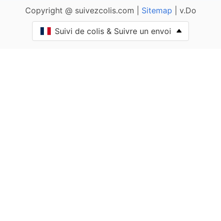
Copyright @ suivezcolis.com |
Sitemap
| v.Do
Angoisse
Suivi de colis & Suivre un envoi
Anlhiac
Annesse-et-Beaulieu
Antonne-et-Trigonant
Archignac
Périgord Vert Nontronnais
Aubas
Audrix