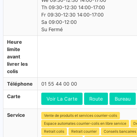
We 09:30-12:30 14:00-17:00
Th 09:30-12:30 14:00-17:00
Fr 09:30-12:30 14:00-17:00
Sa 09:00-12:00
Su Fermé
Heure
limite
avant
livrer les
colis
Téléphone
01 55 44 00 00
Carte
Voir La Carte
Route
Bureau
Service
Vente de produits et services courrier-colis
Espace automates courrier-colis en libre service
Dé
Retrait colis
Retrait courrier
Conseils bancaires