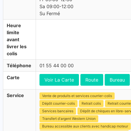
Sa 09:00-12:00
Su Fermé
Heure
limite
avant
livrer les
colis
Téléphone
01 55 44 00 00
Carte
Voir La Carte
Route
Bureau
Service
Vente de produits et services courrier-colis
Dépôt courrier-colis
Retrait colis
Retrait courrie
Services bancaires
Dépôt de chèques en libre-ser
Transfert d'argent Western Union
Bureau accessible aux clients avec handicap moteur