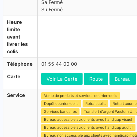
Sa Fermé
Su Fermé
Heure
limite
avant
livrer les
colis
Téléphone
01 55 44 00 00
Carte
Voir La Carte
Route
Bureau
Service
Vente de produits et services courrier-colis
Dépôt courrier-colis
Retrait colis
Retrait courrie
Services bancaires
Transfert d'argent Western Uni
Bureau accessible aux clients avec handicap visuel
Bureau accessible aux clients avec handicap auditif
Bureau non accessible aux clients avec handicap mot