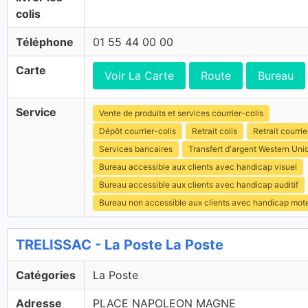
colis
Téléphone
01 55 44 00 00
Carte
Voir La Carte
Route
Bureau
Service
Vente de produits et services courrier-colis
Dépôt courrier-colis
Retrait colis
Retrait courrie
Services bancaires
Transfert d'argent Western Uni
Bureau accessible aux clients avec handicap visuel
Bureau accessible aux clients avec handicap auditif
Bureau non accessible aux clients avec handicap mot
TRELISSAC - La Poste La Poste
Catégories
La Poste
Adresse
PLACE NAPOLEON MAGNE