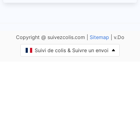
Allas-les-Mines
Allemans
Copyright @ suivezcolis.com |
Sitemap
| v.Do
Angoisse
Suivi de colis & Suivre un envoi
Anlhiac
Annesse-et-Beaulieu
Antonne-et-Trigonant
Archignac
Périgord Vert Nontronnais