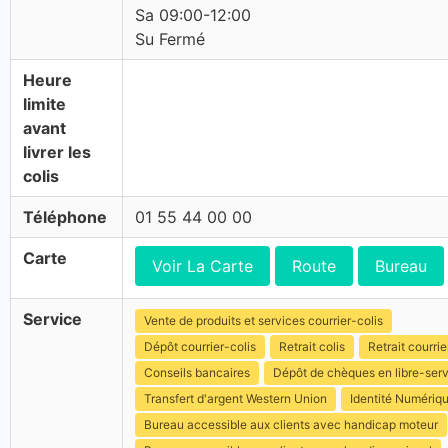
Sa 09:00-12:00
Su Fermé
Heure
limite
avant
livrer les
colis
Téléphone
01 55 44 00 00
Carte
Voir La Carte
Route
Bureau
Service
Vente de produits et services courrier-colis
Dépôt courrier-colis
Retrait colis
Retrait courrie
Conseils bancaires
Dépôt de chèques en libre-ser
Transfert d'argent Western Union
Identité Numériq
Bureau accessible aux clients avec handicap moteur