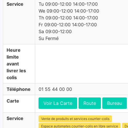
Service
Tu 09:00-12:00 14:00-17:00
We 09:00-12:00 14:00-17:00
Th 09:00-12:00 14:00-17:00
Fr 09:00-12:00 14:00-17:00
Sa 09:00-12:00
Su Fermé
Heure
limite
avant
livrer les
colis
Téléphone
01 55 44 00 00
Carte
Voir La Carte
Route
Bureau
Service
Vente de produits et services courrier-colis
Espace automates courrier-colis en libre service
Dé