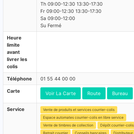
Th 09:00-12:30 13:30-17:30
Fr 09:00-12:30 13:30-17:30
Sa 09:00-12:00
Su Fermé
Heure
limite
avant
livrer les
colis
Téléphone
01 55 44 00 00
Carte
Voir La Carte
Route
Bureau
Service
Vente de produits et services courrier-colis
Espace automates courrier-colis en libre service
Vente de timbres de collection
Dépôt courrier-colis
Retrait courrier
Conseils bancaires
Distributeur 