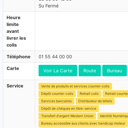
Su Fermé
Heure
limite
avant
livrer les
colis
Téléphone
01 55 44 00 00
Carte
Voir La Carte
Route
Bureau
Service
Vente de produits et services courrier-colis
Dépôt courrier-colis
Retrait colis
Retrait courrie
Services bancaires
Distributeur de billets
Dépôt de chèques en libre-service
Transfert d'argent Western Union
Identité Numériq
Bureau accessible aux clients avec handicap moteur