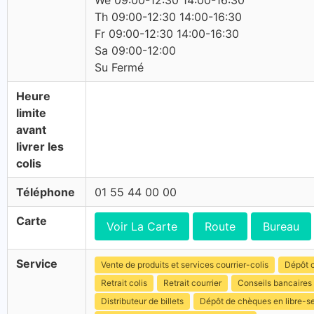
We 09:00-12:30 14:00-16:30
Th 09:00-12:30 14:00-16:30
Fr 09:00-12:30 14:00-16:30
Sa 09:00-12:00
Su Fermé
Heure
limite
avant
livrer les
colis
Téléphone
01 55 44 00 00
Carte
Voir La Carte
Route
Bureau
Service
Vente de produits et services courrier-colis
Dépôt c
Retrait colis
Retrait courrier
Conseils bancaires
Distributeur de billets
Dépôt de chèques en libre-s