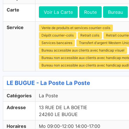
Carte
Voir La Carte
Route
Bureau
Service
Vente de produits et services courrier-colis
Dépôt courrier-colis
Retrait colis
Retrait courrie
Services bancaires
Transfert d'argent Western Uni
Bureau accessible aux clients avec handicap visuel
Bureau non accessible aux clients avec handicap mot
Bureau non accessible aux clients avec handicap audit
LE BUGUE - La Poste La Poste
Catégories
La Poste
Adresse
13 RUE DE LA BOETIE
24260 LE BUGUE
Horaires
Mo 09:00-12:00 14:00-17:00