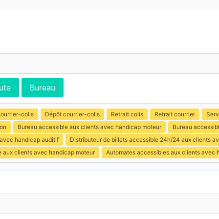
ute
Bureau
ourrier-colis
Dépôt courrier-colis
Retrait colis
Retrait courrier
Serv
ion
Bureau accessible aux clients avec handicap moteur
Bureau accessibl
 avec handicap auditif
Distributeur de billets accessible 24h/24 aux clients 
e aux clients avec handicap moteur
Automates accessibles aux clients avec 