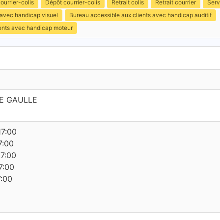
ourrier-colis
Dépôt courrier-colis
Retrait colis
Retrait courrier
Serv
 avec handicap visuel
Bureau accessible aux clients avec handicap auditif
ients avec handicap moteur
E GAULLE
17:00
7:00
17:00
7:00
7:00