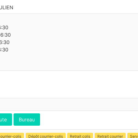
ULIEN
6:30
16:30
6:30
6:30
ute
Bureau
ourrier-colis
Dépôt courrier-colis
Retrait colis
Retrait courrier
Serv