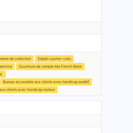
mbres de collection
Dépôt courrier-colis
service
Ouverture de compte Ma French Bank
ce
Bureau accessible aux clients avec handicap auditif
 aux clients avec handicap moteur