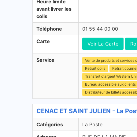
Heure limite
avant livrer les
colis
Téléphone
01 55 44 00 00
Carte
Voir La Carte
Ro
Service
Vente de produits et services c
Retrait colis
Retrait courrie
Transfert d'argent Western Un
Bureau accessible aux client
Distributeur de billets access
CENAC ET SAINT JULIEN - La Post
Catégories
La Poste