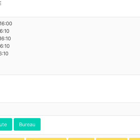
E
16:00
6:10
16:10
6:10
6:10
ute
Bureau