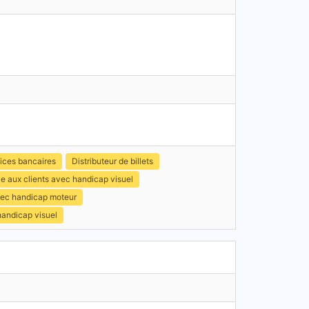
ices bancaires
Distributeur de billets
e aux clients avec handicap visuel
avec handicap moteur
handicap visuel