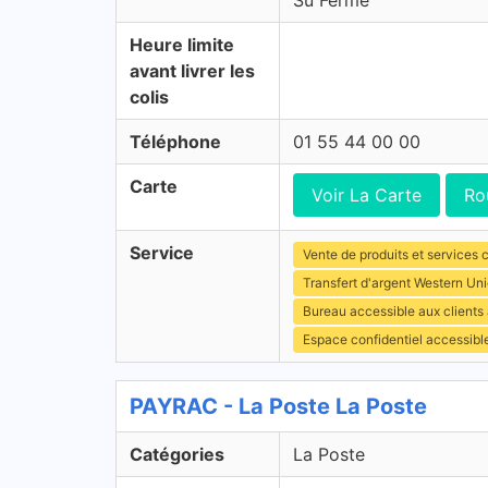
Su Fermé
Heure limite
avant livrer les
colis
Téléphone
01 55 44 00 00
Carte
Voir La Carte
Ro
Service
Vente de produits et services c
Transfert d'argent Western Un
Bureau accessible aux clients
Espace confidentiel accessibl
PAYRAC - La Poste La Poste
Catégories
La Poste