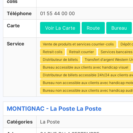
colis
Téléphone
01 55 44 00 00
Carte
Voir La Carte
Route
Bureau
Service
Vente de produits et services courrier-colis
Dépôt c
Retrait colis
Retrait courrier
Services bancaires
Distributeur de billets
Transfert d'argent Western U
Bureau accessible aux clients avec handicap visuel
Distributeur de billets accessible 24h/24 aux clients 
Bureau non accessible aux clients avec handicap mot
Bureau non accessible aux clients avec handicap audit
MONTIGNAC - La Poste La Poste
Catégories
La Poste