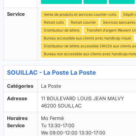
Service
Vente de produits et services courrier-colis
Dépôt c
Retrait colis
Retrait courrier
Services bancaires
Distributeur de billets
Transfert d'argent Western U
Bureau accessible aux clients avec handicap visuel
Distributeur de billets accessible 24h/24 aux clients 
Bureau non accessible aux clients avec handicap mot
SOUILLAC - La Poste La Poste
Catégories
La Poste
Adresse
11 BOULEVARD LOUIS JEAN MALVY
46200 SOUILLAC
Horaires
Mo Fermé
Service
Tu 13:30-17:00
We 09:00-12:00 13:30-17:00