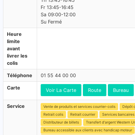
Th 13:45-16:45
Fr 13:45-16:45
Sa 09:00-12:00
Su Fermé
Heure
limite
avant
livrer les
colis
Téléphone
01 55 44 00 00
Carte
Voir La Carte
Route
Bureau
Service
Vente de produits et services courrier-colis
Dépôt c
Retrait colis
Retrait courrier
Services bancaires
Distributeur de billets
Transfert d'argent Western U
Bureau accessible aux clients avec handicap moteur