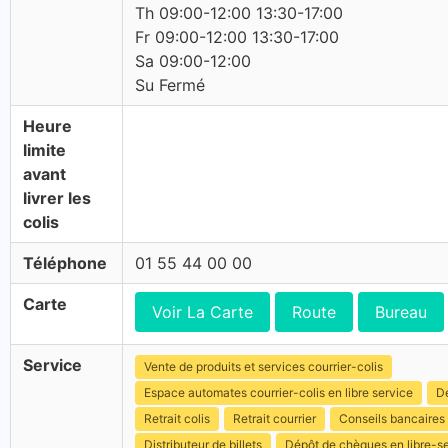
Th 09:00-12:00 13:30-17:00
Fr 09:00-12:00 13:30-17:00
Sa 09:00-12:00
Su Fermé
Heure
limite
avant
livrer les
colis
Téléphone
01 55 44 00 00
Carte
Voir La Carte
Route
Bureau
Service
Vente de produits et services courrier-colis
Espace automates courrier-colis en libre service
Dé
Retrait colis
Retrait courrier
Conseils bancaires
Distributeur de billets
Dépôt de chèques en libre-s