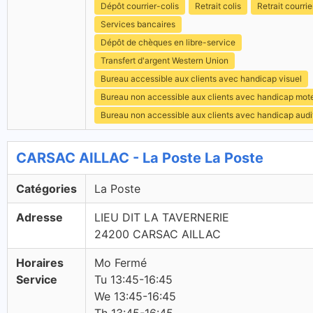
Dépôt courrier-colis
Retrait colis
Retrait courrie
Services bancaires
Dépôt de chèques en libre-service
Transfert d'argent Western Union
Bureau accessible aux clients avec handicap visuel
Bureau non accessible aux clients avec handicap mot
Bureau non accessible aux clients avec handicap audit
CARSAC AILLAC - La Poste La Poste
Catégories
La Poste
Adresse
LIEU DIT LA TAVERNERIE
24200 CARSAC AILLAC
Horaires
Mo Fermé
Service
Tu 13:45-16:45
We 13:45-16:45