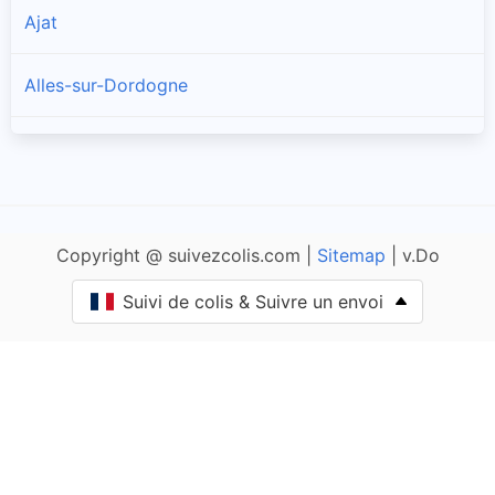
Ajat
Alles-sur-Dordogne
Allas-les-Mines
Allemans
Copyright @ suivezcolis.com |
Sitemap
| v.Do
Angoisse
Suivi de colis & Suivre un envoi
Anlhiac
Annesse-et-Beaulieu
Antonne-et-Trigonant