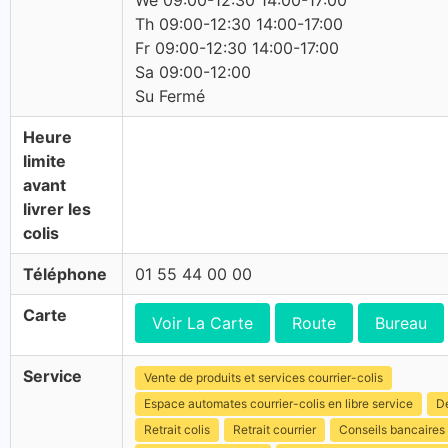
We 09:00-12:30 14:00-17:00
Th 09:00-12:30 14:00-17:00
Fr 09:00-12:30 14:00-17:00
Sa 09:00-12:00
Su Fermé
Heure
limite
avant
livrer les
colis
Téléphone
01 55 44 00 00
Carte
Voir La Carte
Route
Bureau
Service
Vente de produits et services courrier-colis
Espace automates courrier-colis en libre service
Dé
Retrait colis
Retrait courrier
Conseils bancaires