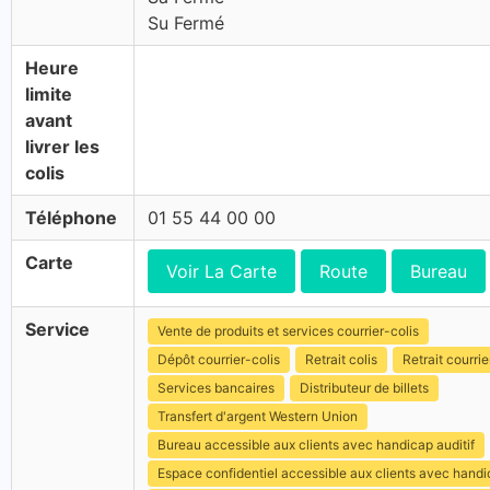
Su Fermé
Heure
limite
avant
livrer les
colis
Téléphone
01 55 44 00 00
Carte
Voir La Carte
Route
Bureau
Service
Vente de produits et services courrier-colis
Dépôt courrier-colis
Retrait colis
Retrait courrie
Services bancaires
Distributeur de billets
Transfert d'argent Western Union
Bureau accessible aux clients avec handicap auditif
Espace confidentiel accessible aux clients avec hand