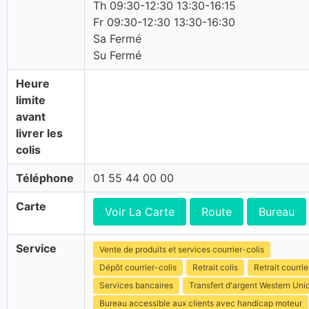
Th 09:30-12:30 13:30-16:15
Fr 09:30-12:30 13:30-16:30
Sa Fermé
Su Fermé
Heure
limite
avant
livrer les
colis
Téléphone
01 55 44 00 00
Carte
Voir La Carte
Route
Bureau
Service
Vente de produits et services courrier-colis
Dépôt courrier-colis
Retrait colis
Retrait courrie
Services bancaires
Transfert d'argent Western Uni
Bureau accessible aux clients avec handicap moteur