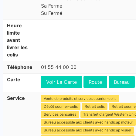
Sa Fermé
Su Fermé
Heure
limite
avant
livrer les
colis
Téléphone
01 55 44 00 00
Carte
Voir La Carte
Route
Bureau
Service
Vente de produits et services courrier-colis
Dépôt courrier-colis
Retrait colis
Retrait courrie
Services bancaires
Transfert d'argent Western Uni
Bureau accessible aux clients avec handicap moteur
Bureau accessible aux clients avec handicap visuel