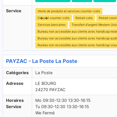
Service
Vente de produits et services courrier-colis
D�p�t courrier-colis
Retrait colis
Retrait courr
Services bancaires
Transfert d'argent Western Uni
Bureau non accessible aux clients avec handicap mot
Bureau non accessible aux clients avec handicap audit
Bureau non accessible aux clients avec handicap visu
PAYZAC - La Poste La Poste
Catégories
La Poste
Adresse
LE BOURG
24270 PAYZAC
Horaires
Mo 09:30-12:30 13:30-16:15
Service
Tu 09:30-12:30 13:30-16:15
We Fermé