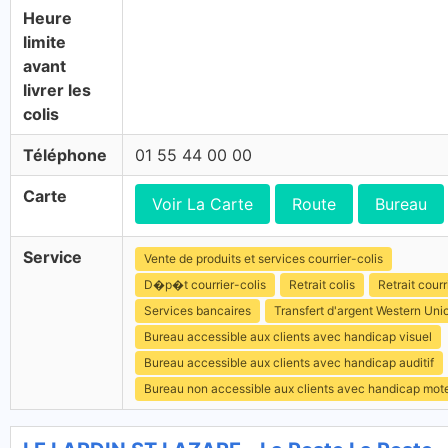
Heure
limite
avant
livrer les
colis
Téléphone
01 55 44 00 00
Carte
Voir La Carte
Route
Bureau
Service
Vente de produits et services courrier-colis
D�p�t courrier-colis
Retrait colis
Retrait courr
Services bancaires
Transfert d'argent Western Uni
Bureau accessible aux clients avec handicap visuel
Bureau accessible aux clients avec handicap auditif
Bureau non accessible aux clients avec handicap mot