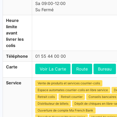
Sa 09:00-12:00
Su Fermé
Heure
limite
avant
livrer les
colis
Téléphone
01 55 44 00 00
Carte
Voir La Carte
Route
Bureau
Service
Vente de produits et services courrier-colis
Espace automates courrier-colis en libre service
Dé
Retrait colis
Retrait courrier
Conseils bancaires
Distributeur de billets
Dépôt de chèques en libre-s
Ouverture de compte Ma French Bank