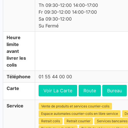
Th 09:30-12:00 14:00-17:00
Fr 09:30-12:00 14:00-17:00
Sa 09:30-12:00
Su Fermé
Heure
limite
avant
livrer les
colis
Téléphone
01 55 44 00 00
Carte
Voir La Carte
Route
Bureau
Service
Vente de produits et services courrier-colis
Espace automates courrier-colis en libre service
Dé
Retrait colis
Retrait courrier
Services bancaires