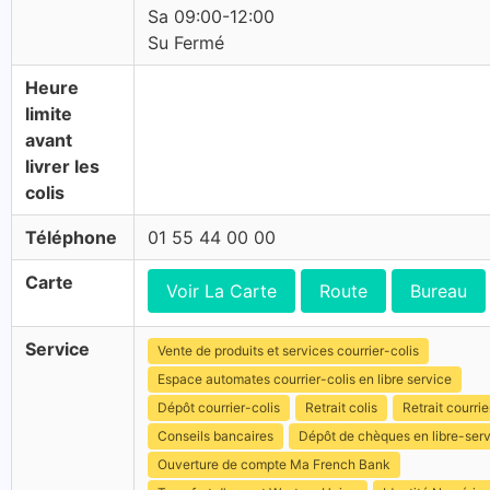
Sa 09:00-12:00
Su Fermé
Heure
limite
avant
livrer les
colis
Téléphone
01 55 44 00 00
Carte
Voir La Carte
Route
Bureau
Service
Vente de produits et services courrier-colis
Espace automates courrier-colis en libre service
Dépôt courrier-colis
Retrait colis
Retrait courrie
Conseils bancaires
Dépôt de chèques en libre-ser
Ouverture de compte Ma French Bank