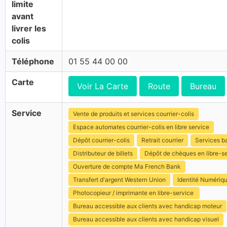
limite
avant
livrer les
colis
Téléphone
01 55 44 00 00
Carte
Voir La Carte
Route
Bureau
Service
Vente de produits et services courrier-colis
Espace automates courrier-colis en libre service
Dépôt courrier-colis
Retrait courrier
Services b
Distributeur de billets
Dépôt de chèques en libre-s
Ouverture de compte Ma French Bank
Transfert d'argent Western Union
Identité Numériq
Photocopieur / imprimante en libre-service
Bureau accessible aux clients avec handicap moteur
Bureau accessible aux clients avec handicap visuel