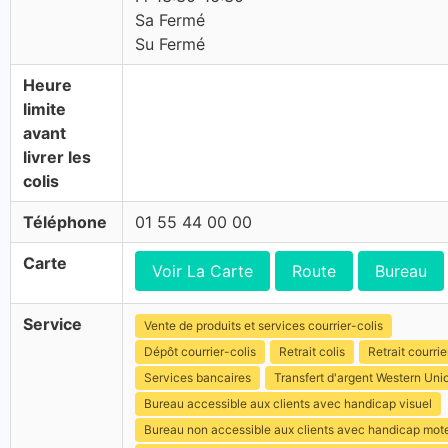
Sa Fermé
Su Fermé
Heure
limite
avant
livrer les
colis
Téléphone
01 55 44 00 00
Carte
Voir La Carte
Route
Bureau
Service
Vente de produits et services courrier-colis
Dépôt courrier-colis
Retrait colis
Retrait courrie
Services bancaires
Transfert d'argent Western Uni
Bureau accessible aux clients avec handicap visuel
Bureau non accessible aux clients avec handicap mot