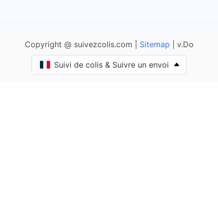
Allemans
Copyright @ suivezcolis.com |
Sitemap
| v.Do
Angoisse
Suivi de colis & Suivre un envoi
Anlhiac
Annesse-et-Beaulieu
Antonne-et-Trigonant
Archignac
Périgord Vert Nontronnais