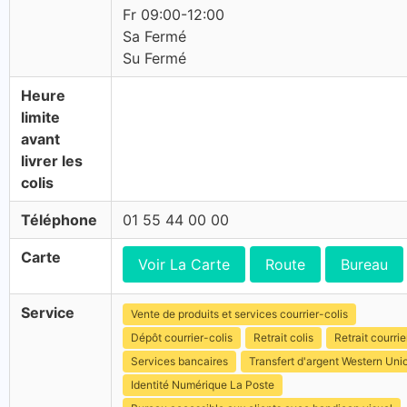
Fr 09:00-12:00
Sa Fermé
Su Fermé
Heure
limite
avant
livrer les
colis
Téléphone
01 55 44 00 00
Carte
Voir La Carte
Route
Bureau
Service
Vente de produits et services courrier-colis
Dépôt courrier-colis
Retrait colis
Retrait courrie
Services bancaires
Transfert d'argent Western Uni
Identité Numérique La Poste