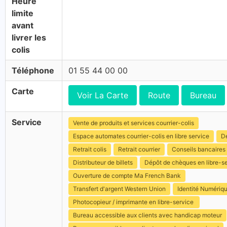
Heure
limite
avant
livrer les
colis
Téléphone
01 55 44 00 00
Carte
Voir La Carte
Route
Bureau
Service
Vente de produits et services courrier-colis
Espace automates courrier-colis en libre service
Dé
Retrait colis
Retrait courrier
Conseils bancaires
Distributeur de billets
Dépôt de chèques en libre-s
Ouverture de compte Ma French Bank
Transfert d'argent Western Union
Identité Numériq
Photocopieur / imprimante en libre-service
Bureau accessible aux clients avec handicap moteur