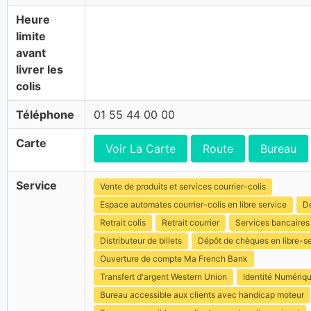
Heure
limite
avant
livrer les
colis
Téléphone
01 55 44 00 00
Carte
Voir La Carte
Route
Bureau
Service
Vente de produits et services courrier-colis
Espace automates courrier-colis en libre service
Dé
Retrait colis
Retrait courrier
Services bancaires
Distributeur de billets
Dépôt de chèques en libre-s
Ouverture de compte Ma French Bank
Transfert d'argent Western Union
Identité Numériq
Bureau accessible aux clients avec handicap moteur