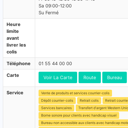
Sa 09:00-12:00
Su Fermé
Heure
limite
avant
livrer les
colis
Téléphone
01 55 44 00 00
Carte
Voir La Carte
Route
Bureau
Service
Vente de produits et services courrier-colis
Dépôt courrier-colis
Retrait colis
Retrait courrie
Services bancaires
Transfert d'argent Western Uni
Borne sonore pour clients avec handicap visuel
Bureau non accessible aux clients avec handicap mot