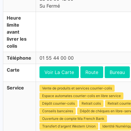
Su Fermé
Heure
limite
avant
livrer les
colis
Téléphone
01 55 44 00 00
Carte
Voir La Carte
Route
Bureau
Service
Vente de produits et services courrier-colis
Espace automates courrier-colis en libre service
Dépôt courrier-colis
Retrait colis
Retrait courrie
Conseils bancaires
Dépôt de chèques en libre-ser
Ouverture de compte Ma French Bank
Transfert d'argent Western Union
Identité Numériq