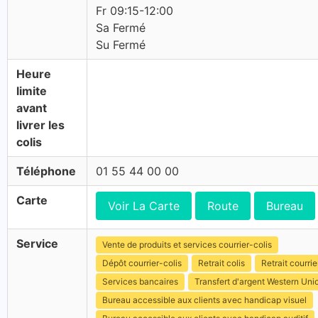
Fr 09:15-12:00
Sa Fermé
Su Fermé
Heure
limite
avant
livrer les
colis
Téléphone
01 55 44 00 00
Carte
Voir La Carte
Route
Bureau
Service
Vente de produits et services courrier-colis
Dépôt courrier-colis
Retrait colis
Retrait courrie
Services bancaires
Transfert d'argent Western Uni
Bureau accessible aux clients avec handicap visuel