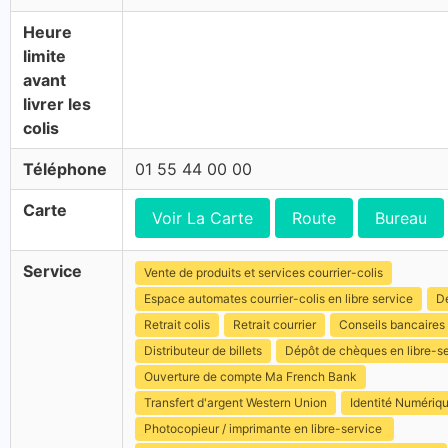
Heure
limite
avant
livrer les
colis
Téléphone
01 55 44 00 00
Carte
Voir La Carte
Route
Bureau
Service
Vente de produits et services courrier-colis
Espace automates courrier-colis en libre service
Dé
Retrait colis
Retrait courrier
Conseils bancaires
Distributeur de billets
Dépôt de chèques en libre-s
Ouverture de compte Ma French Bank
Transfert d'argent Western Union
Identité Numériq
Photocopieur / imprimante en libre-service