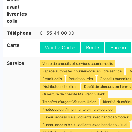
avant
livrer les
colis
Téléphone
01 55 44 00 00
Carte
Voir La Carte
Route
Bureau
Service
Vente de produits et services courrier-colis
Espace automates courrier-colis en libre service
Dé
Retrait colis
Retrait courrier
Conseils bancaires
Distributeur de billets
Dépôt de chèques en libre-s
Ouverture de compte Ma French Bank
Transfert d'argent Western Union
Identité Numériq
Photocopieur / imprimante en libre-service
Bureau accessible aux clients avec handicap moteur
Bureau accessible aux clients avec handicap visuel