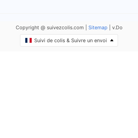
Allemans
Copyright @ suivezcolis.com |
Sitemap
| v.Do
Angoisse
Suivi de colis & Suivre un envoi
Anlhiac
Annesse-et-Beaulieu
Antonne-et-Trigonant
Archignac
Périgord Vert Nontronnais