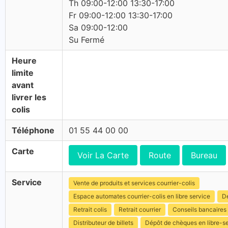
Th 09:00-12:00 13:30-17:00
Fr 09:00-12:00 13:30-17:00
Sa 09:00-12:00
Su Fermé
Heure
limite
avant
livrer les
colis
Téléphone
01 55 44 00 00
Carte
Voir La Carte
Route
Bureau
Service
Vente de produits et services courrier-colis
Espace automates courrier-colis en libre service
Dé
Retrait colis
Retrait courrier
Conseils bancaires
Distributeur de billets
Dépôt de chèques en libre-s