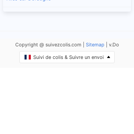
Allas-les-Mines
Allemans
Copyright @ suivezcolis.com |
Sitemap
| v.Do
Angoisse
Suivi de colis & Suivre un envoi
Anlhiac
Annesse-et-Beaulieu
Antonne-et-Trigonant
Archignac