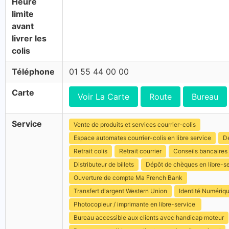
Heure
limite
avant
livrer les
colis
Téléphone
01 55 44 00 00
Carte
Voir La Carte
Route
Bureau
Service
Vente de produits et services courrier-colis
Espace automates courrier-colis en libre service
Dé
Retrait colis
Retrait courrier
Conseils bancaires
Distributeur de billets
Dépôt de chèques en libre-s
Ouverture de compte Ma French Bank
Transfert d'argent Western Union
Identité Numériq
Photocopieur / imprimante en libre-service
Bureau accessible aux clients avec handicap moteur