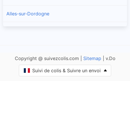
Alles-sur-Dordogne
Allas-les-Mines
Allemans
Copyright @ suivezcolis.com |
Sitemap
| v.Do
Angoisse
Suivi de colis & Suivre un envoi
Anlhiac
Annesse-et-Beaulieu
Antonne-et-Trigonant
Archignac