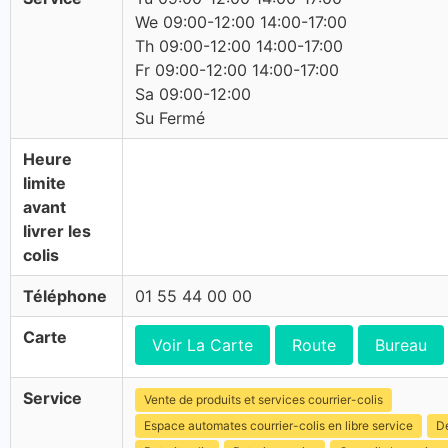
We 09:00-12:00 14:00-17:00
Th 09:00-12:00 14:00-17:00
Fr 09:00-12:00 14:00-17:00
Sa 09:00-12:00
Su Fermé
Heure
limite
avant
livrer les
colis
Téléphone
01 55 44 00 00
Carte
Voir La Carte
Route
Bureau
Service
Vente de produits et services courrier-colis
Espace automates courrier-colis en libre service
Dé