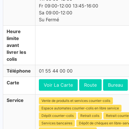
Fr 09:00-12:00 13:45-16:00
Sa 09:00-12:00
Su Fermé
Heure
limite
avant
livrer les
colis
Téléphone
01 55 44 00 00
Carte
Voir La Carte
Route
Bureau
Service
Vente de produits et services courrier-colis
Espace automates courrier-colis en libre service
Dépôt courrier-colis
Retrait colis
Retrait courrie
Services bancaires
Dépôt de chèques en libre-ser