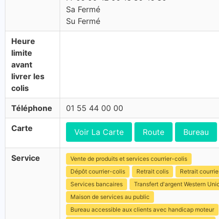
Sa Fermé
Su Fermé
Heure
limite
avant
livrer les
colis
Téléphone
01 55 44 00 00
Carte
Voir La Carte
Route
Bureau
Service
Vente de produits et services courrier-colis
Dépôt courrier-colis
Retrait colis
Retrait courrie
Services bancaires
Transfert d'argent Western Uni
Maison de services au public
Bureau accessible aux clients avec handicap moteur