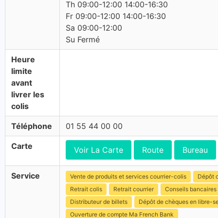
Th 09:00-12:00 14:00-16:30
Fr 09:00-12:00 14:00-16:30
Sa 09:00-12:00
Su Fermé
Heure
limite
avant
livrer les
colis
Téléphone
01 55 44 00 00
Carte
Voir La Carte
Route
Bureau
Service
Vente de produits et services courrier-colis
Dépôt c
Retrait colis
Retrait courrier
Conseils bancaires
Distributeur de billets
Dépôt de chèques en libre-s
Ouverture de compte Ma French Bank