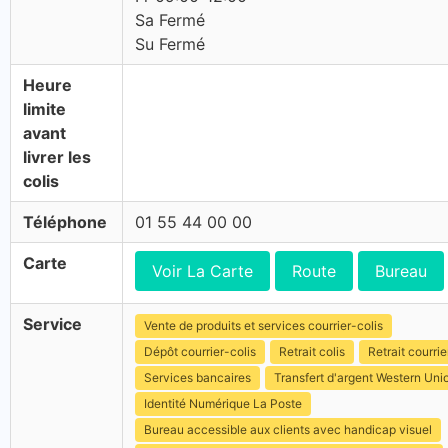
Sa Fermé
Su Fermé
Heure
limite
avant
livrer les
colis
Téléphone
01 55 44 00 00
Carte
Voir La Carte
Route
Bureau
Service
Vente de produits et services courrier-colis
Dépôt courrier-colis
Retrait colis
Retrait courrie
Services bancaires
Transfert d'argent Western Uni
Identité Numérique La Poste
Bureau accessible aux clients avec handicap visuel