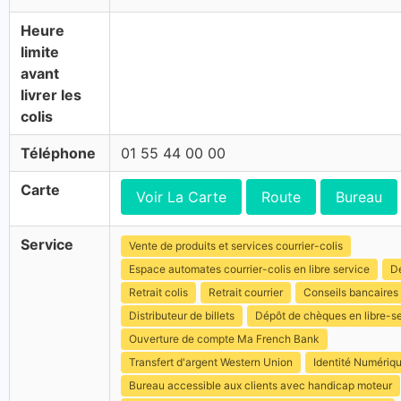
Heure
limite
avant
livrer les
colis
Téléphone
01 55 44 00 00
Carte
Voir La Carte
Route
Bureau
Service
Vente de produits et services courrier-colis
Espace automates courrier-colis en libre service
Dé
Retrait colis
Retrait courrier
Conseils bancaires
Distributeur de billets
Dépôt de chèques en libre-s
Ouverture de compte Ma French Bank
Transfert d'argent Western Union
Identité Numériq
Bureau accessible aux clients avec handicap moteur