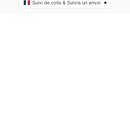
Suivi de colis & Suivre un envoi
Anlhiac
Annesse-et-Beaulieu
Antonne-et-Trigonant
Archignac
Périgord Vert Nontronnais
Aubas
Audrix
Augignac