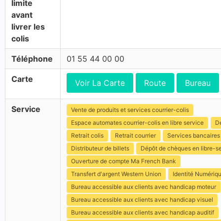
limite
avant
livrer les
colis
Téléphone
01 55 44 00 00
Carte
Voir La Carte
Route
Bureau
Service
Vente de produits et services courrier-colis
Espace automates courrier-colis en libre service
Dé
Retrait colis
Retrait courrier
Services bancaires
Distributeur de billets
Dépôt de chèques en libre-s
Ouverture de compte Ma French Bank
Transfert d'argent Western Union
Identité Numériq
Bureau accessible aux clients avec handicap moteur
Bureau accessible aux clients avec handicap visuel
Bureau accessible aux clients avec handicap auditif