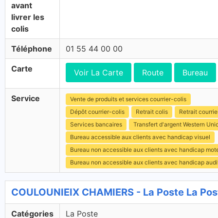
avant
livrer les
colis
Téléphone
01 55 44 00 00
Carte
Voir La Carte
Route
Bureau
Service
Vente de produits et services courrier-colis
Dépôt courrier-colis
Retrait colis
Retrait courrie
Services bancaires
Transfert d'argent Western Uni
Bureau accessible aux clients avec handicap visuel
Bureau non accessible aux clients avec handicap mot
Bureau non accessible aux clients avec handicap audit
COULOUNIEIX CHAMIERS - La Poste La Pos
Catégories
La Poste