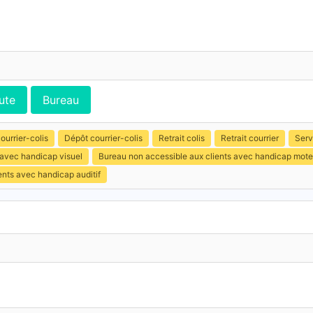
ute
Bureau
ourrier-colis
Dépôt courrier-colis
Retrait colis
Retrait courrier
Serv
 avec handicap visuel
Bureau non accessible aux clients avec handicap mote
ents avec handicap auditif