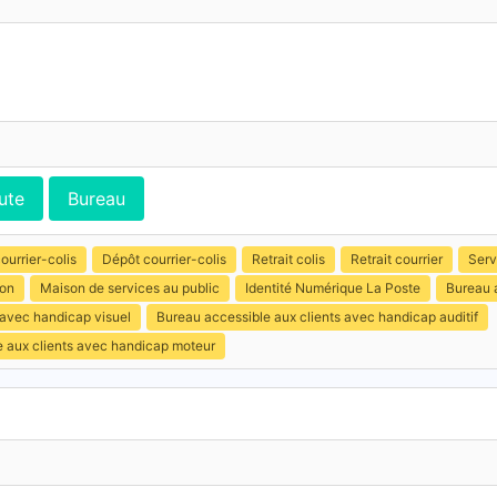
ute
Bureau
ourrier-colis
Dépôt courrier-colis
Retrait colis
Retrait courrier
Serv
ion
Maison de services au public
Identité Numérique La Poste
Bureau 
 avec handicap visuel
Bureau accessible aux clients avec handicap auditif
e aux clients avec handicap moteur