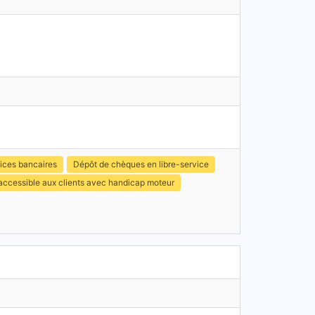
ices bancaires
Dépôt de chèques en libre-service
accessible aux clients avec handicap moteur