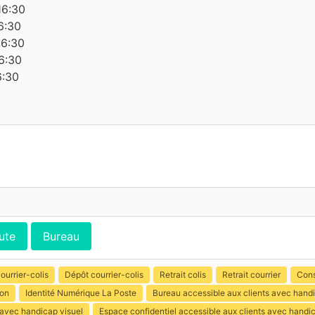
16:30
6:30
16:30
6:30
6:30
ute
Bureau
ourrier-colis
Dépôt courrier-colis
Retrait colis
Retrait courrier
Cons
ion
Identité Numérique La Poste
Bureau accessible aux clients avec hand
 avec handicap visuel
Espace confidentiel accessible aux clients avec handi