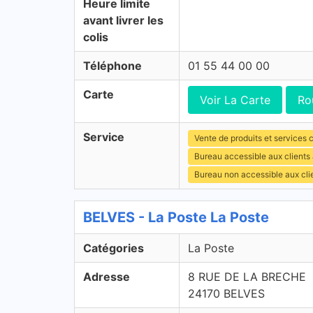
Heure limite
avant livrer les
colis
Téléphone
01 55 44 00 00
Carte
Voir La Carte
Ro
Service
Vente de produits et services c
Bureau accessible aux clients
Bureau non accessible aux cli
BELVES - La Poste La Poste
Catégories
La Poste
Adresse
8 RUE DE LA BRECHE
24170 BELVES