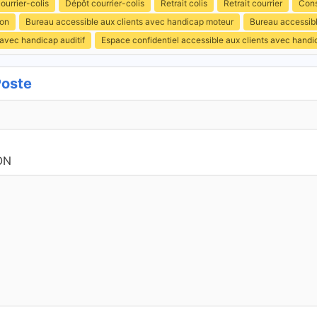
ourrier-colis
Dépôt courrier-colis
Retrait colis
Retrait courrier
Cons
ion
Bureau accessible aux clients avec handicap moteur
Bureau accessibl
 avec handicap auditif
Espace confidentiel accessible aux clients avec hand
Poste
ON