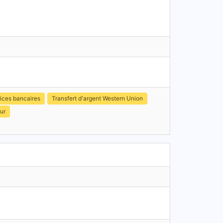
ices bancaires
Transfert d'argent Western Union
ur