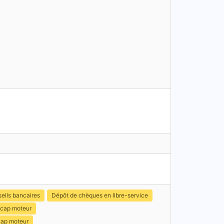
eils bancaires
Dépôt de chèques en libre-service
icap moteur
cap moteur