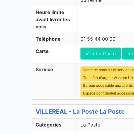
Su Fermé
Heure limite
avant livrer les
colis
Téléphone
01 55 44 00 00
Carte
Voir La Carte
Ro
Service
Vente de produits et services c
Transfert d'argent Western Un
Bureau accessible aux clients
Espace confidentiel accessibl
VILLEREAL - La Poste La Poste
Catégories
La Poste