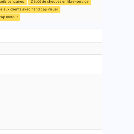
eils bancaires
Dépôt de chèques en libre-service
e aux clients avec handicap visuel
icap moteur