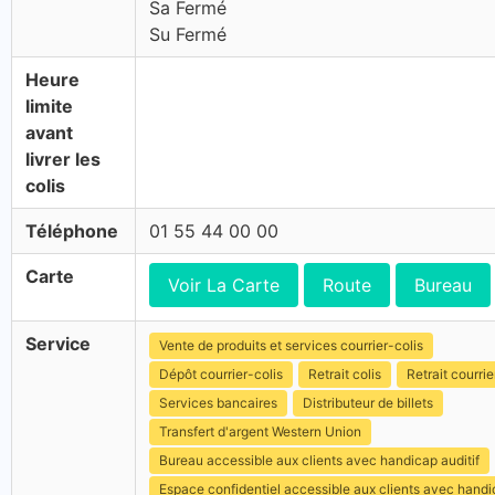
Sa Fermé
Su Fermé
Heure
limite
avant
livrer les
colis
Téléphone
01 55 44 00 00
Carte
Voir La Carte
Route
Bureau
Service
Vente de produits et services courrier-colis
Dépôt courrier-colis
Retrait colis
Retrait courrie
Services bancaires
Distributeur de billets
Transfert d'argent Western Union
Bureau accessible aux clients avec handicap auditif
Espace confidentiel accessible aux clients avec hand