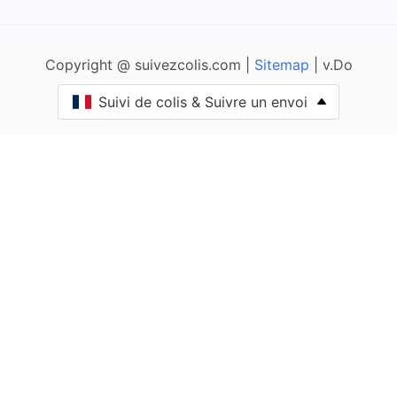
Allemans
Copyright @ suivezcolis.com |
Sitemap
| v.Do
Angoisse
Suivi de colis & Suivre un envoi
Anlhiac
Annesse-et-Beaulieu
Antonne-et-Trigonant
Archignac
Périgord Vert Nontronnais
Aubas