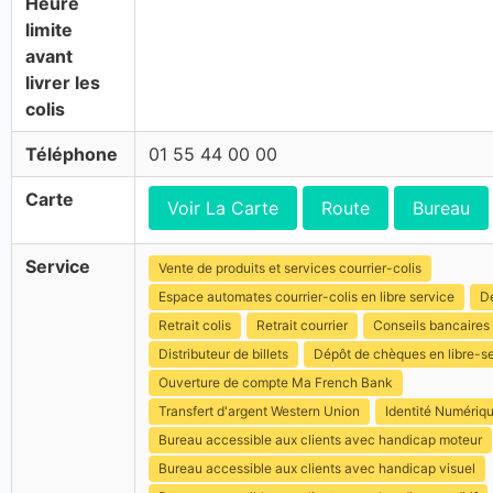
Heure
limite
avant
livrer les
colis
Téléphone
01 55 44 00 00
Carte
Voir La Carte
Route
Bureau
Service
Vente de produits et services courrier-colis
Espace automates courrier-colis en libre service
Dé
Retrait colis
Retrait courrier
Conseils bancaires
Distributeur de billets
Dépôt de chèques en libre-s
Ouverture de compte Ma French Bank
Transfert d'argent Western Union
Identité Numériq
Bureau accessible aux clients avec handicap moteur
Bureau accessible aux clients avec handicap visuel