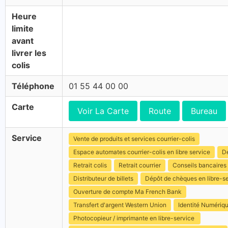
Heure
limite
avant
livrer les
colis
Téléphone
01 55 44 00 00
Carte
Voir La Carte
Route
Bureau
Service
Vente de produits et services courrier-colis
Espace automates courrier-colis en libre service
Dé
Retrait colis
Retrait courrier
Conseils bancaires
Distributeur de billets
Dépôt de chèques en libre-s
Ouverture de compte Ma French Bank
Transfert d'argent Western Union
Identité Numériq
Photocopieur / imprimante en libre-service