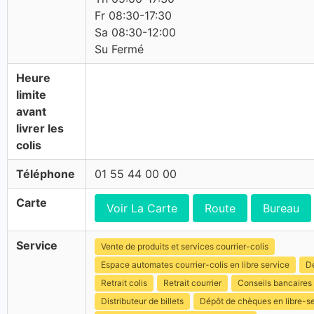
Fr 08:30-17:30
Sa 08:30-12:00
Su Fermé
Heure
limite
avant
livrer les
colis
Téléphone
01 55 44 00 00
Carte
Voir La Carte
Route
Bureau
Service
Vente de produits et services courrier-colis
Espace automates courrier-colis en libre service
Dé
Retrait colis
Retrait courrier
Conseils bancaires
Distributeur de billets
Dépôt de chèques en libre-s