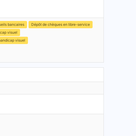
eils bancaires
Dépôt de chèques en libre-service
cap visuel
handicap visuel