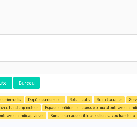
ute
Bureau
ourrier-colis
Dépôt courrier-colis
Retrait colis
Retrait courrier
Serv
s avec handicap moteur
Espace confidentiel accessible aux clients avec hand
ents avec handicap visuel
Bureau non accessible aux clients avec handicap a