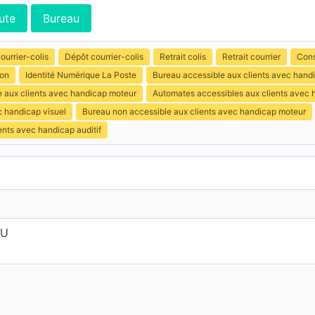
ute
Bureau
ourrier-colis
Dépôt courrier-colis
Retrait colis
Retrait courrier
Cons
ion
Identité Numérique La Poste
Bureau accessible aux clients avec handi
e aux clients avec handicap moteur
Automates accessibles aux clients avec 
c handicap visuel
Bureau non accessible aux clients avec handicap moteur
ents avec handicap auditif
OU