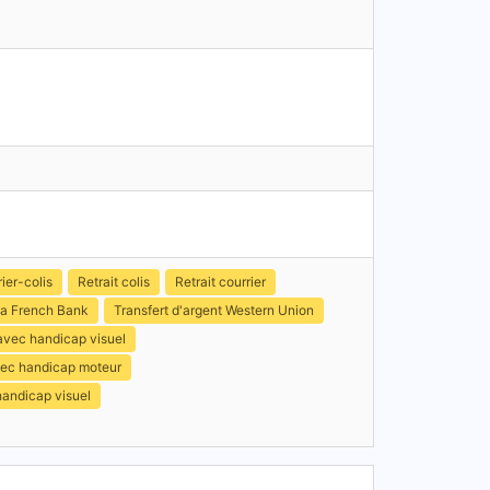
ier-colis
Retrait colis
Retrait courrier
a French Bank
Transfert d'argent Western Union
avec handicap visuel
avec handicap moteur
handicap visuel