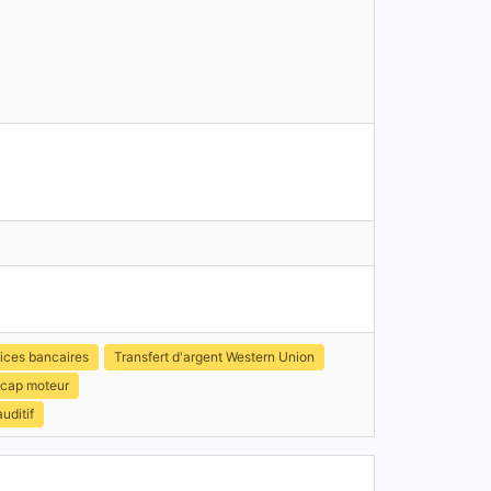
ices bancaires
Transfert d'argent Western Union
icap moteur
uditif