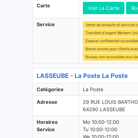
Carte
Voir La Carte
Ro
Service
Vente de produits et services c
Transfert d'argent Western Un
Espace confidentiel accessibl
Borne sonore pour clients ave
Bureau non accessible aux cli
LASSEUBE - La Poste La Poste
Catégories
La Poste
Adresse
29 RUE LOUIS BARTH
64290 LASSEUBE
Horaires
Mo 10:00-12:00
Service
Tu 10:00-12:00
We 10:00-12:00