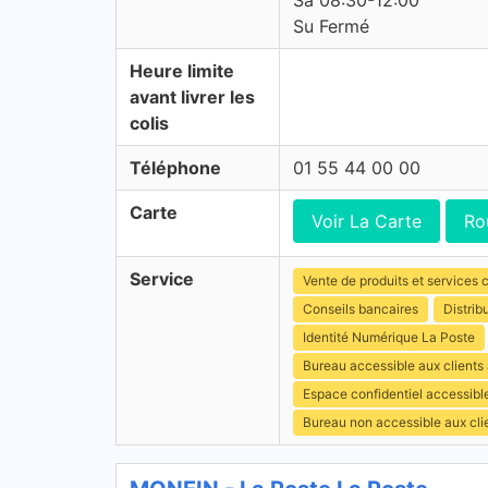
Sa 08:30-12:00
Su Fermé
Heure limite
avant livrer les
colis
Téléphone
01 55 44 00 00
Carte
Voir La Carte
Ro
Service
Vente de produits et services c
Conseils bancaires
Distrib
Identité Numérique La Poste
Bureau accessible aux clients
Espace confidentiel accessibl
Bureau non accessible aux cl