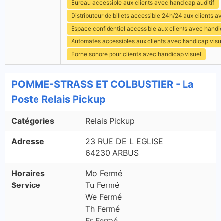
Bureau accessible aux clients avec handicap auditif
Distributeur de billets accessible 24h/24 aux clients 
Espace confidentiel accessible aux clients avec hand
Automates accessibles aux clients avec handicap visu
Borne sonore pour clients avec handicap visuel
POMME-STRASS ET COLBUSTIER - La
Poste Relais Pickup
Catégories
Relais Pickup
Adresse
23 RUE DE L EGLISE
64230 ARBUS
Horaires
Mo Fermé
Service
Tu Fermé
We Fermé
Th Fermé
Fr Fermé