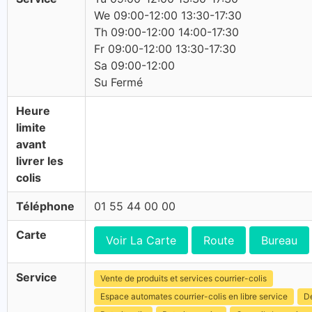
We 09:00-12:00 13:30-17:30
Th 09:00-12:00 14:00-17:30
Fr 09:00-12:00 13:30-17:30
Sa 09:00-12:00
Su Fermé
Heure
limite
avant
livrer les
colis
Téléphone
01 55 44 00 00
Carte
Voir La Carte
Route
Bureau
Service
Vente de produits et services courrier-colis
Espace automates courrier-colis en libre service
Dé