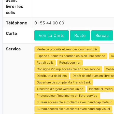
avant
livrer les
colis
Téléphone
01 55 44 00 00
Carte
Voir La Carte
Route
Bureau
Service
Vente de produits et services courrier-colis
Espace automates courrier-colis en libre service
Dé
Retrait colis
Retrait courrier
Consigne Pickup accessible en libre-service
Conse
Distributeur de billets
Dépôt de chèques en libre-s
Ouverture de compte Ma French Bank
Transfert d'argent Western Union
Identité Numériq
Photocopieur / imprimante en libre-service
Bureau accessible aux clients avec handicap moteur
Bureau accessible aux clients avec handicap visuel