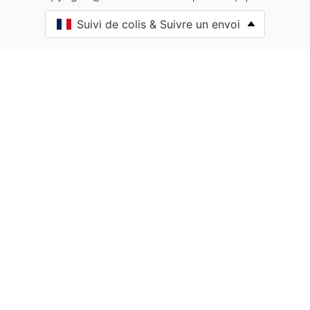
Ahaxe-Alciette-Bascassan
Suivi de colis & Suivre un envoi
Ahetze
Aïcirits-Camou-Suhast
Aincille
Ainharp
Ainhice-Mongelos
Ainhoa
Alçay-Alçabéhéty-Sunharette