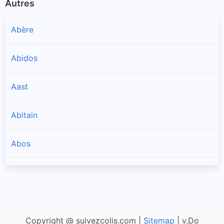
Autres
Abère
Abidos
Aast
Abitain
Abos
Accous
Agnos
Copyright @ suivezcolis.com |
Sitemap
| v.Do