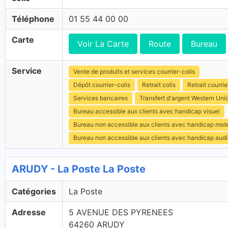
Téléphone
01 55 44 00 00
Carte
Voir La Carte
Route
Bureau
Service
Vente de produits et services courrier-colis
Dépôt courrier-colis
Retrait colis
Retrait courrie
Services bancaires
Transfert d'argent Western Uni
Bureau accessible aux clients avec handicap visuel
Bureau non accessible aux clients avec handicap mot
Bureau non accessible aux clients avec handicap audit
ARUDY - La Poste La Poste
Catégories
La Poste
Adresse
5 AVENUE DES PYRENEES
64260 ARUDY