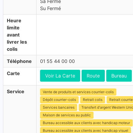
Sa Fermé
Su Fermé
Heure
limite
avant
livrer les
colis
Téléphone
01 55 44 00 00
Carte
Voir La Carte
Route
Bureau
Service
Vente de produits et services courrier-colis
Dépôt courrier-colis
Retrait colis
Retrait courrie
Services bancaires
Transfert d'argent Western Uni
Maison de services au public
Bureau accessible aux clients avec handicap moteur
Bureau accessible aux clients avec handicap visuel