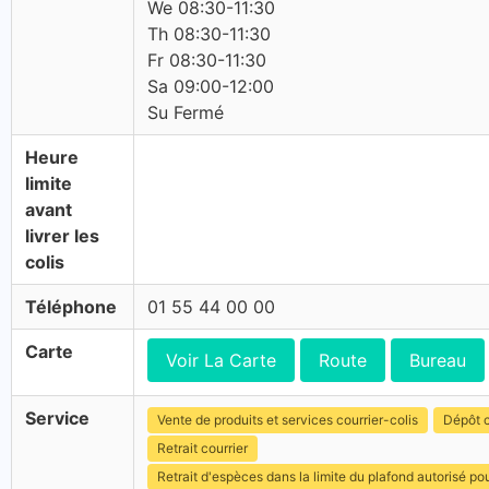
We 08:30-11:30
Th 08:30-11:30
Fr 08:30-11:30
Sa 09:00-12:00
Su Fermé
Heure
limite
avant
livrer les
colis
Téléphone
01 55 44 00 00
Carte
Voir La Carte
Route
Bureau
Service
Vente de produits et services courrier-colis
Dépôt c
Retrait courrier
Retrait d'espèces dans la limite du plafond autorisé po