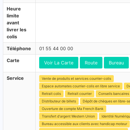
Heure
limite
avant
livrer les
colis
Téléphone
01 55 44 00 00
Carte
Voir La Carte
Route
Bureau
Service
Vente de produits et services courrier-colis
Espace automates courrier-colis en libre service
Dé
Retrait colis
Retrait courrier
Conseils bancaires
Distributeur de billets
Dépôt de chèques en libre-s
Ouverture de compte Ma French Bank
Transfert d'argent Western Union
Identité Numériq
Bureau accessible aux clients avec handicap moteur