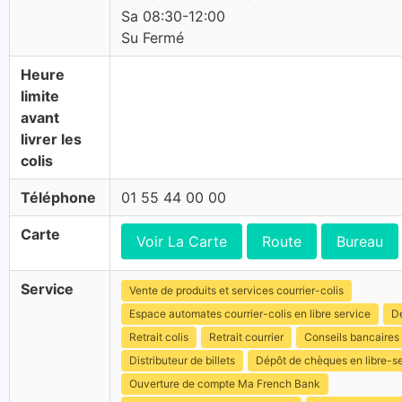
Sa 08:30-12:00
Su Fermé
Heure
limite
avant
livrer les
colis
Téléphone
01 55 44 00 00
Carte
Voir La Carte
Route
Bureau
Service
Vente de produits et services courrier-colis
Espace automates courrier-colis en libre service
Dé
Retrait colis
Retrait courrier
Conseils bancaires
Distributeur de billets
Dépôt de chèques en libre-s
Ouverture de compte Ma French Bank