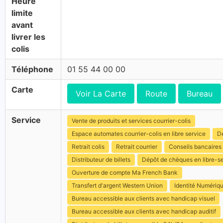
Heure
limite
avant
livrer les
colis
Téléphone
01 55 44 00 00
Carte
Voir La Carte
Route
Bureau
Service
Vente de produits et services courrier-colis
Espace automates courrier-colis en libre service
Dé
Retrait colis
Retrait courrier
Conseils bancaires
Distributeur de billets
Dépôt de chèques en libre-s
Ouverture de compte Ma French Bank
Transfert d'argent Western Union
Identité Numériq
Bureau accessible aux clients avec handicap visuel
Bureau accessible aux clients avec handicap auditif