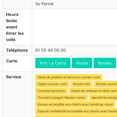
Su Fermé
Heure
limite
avant
livrer les
colis
Téléphone
01 55 44 00 00
Carte
Voir La Carte
Route
Bureau
Service
Vente de produits et services courrier-colis
Dépôt courrier-colis
Retrait colis
Retrait courrie
Conseils bancaires
Dépôt de chèques en libre-ser
Transfert d'argent Western Union
Identité Numériq
Bureau accessible aux clients avec handicap visuel
Espace confidentiel accessible aux clients avec hand