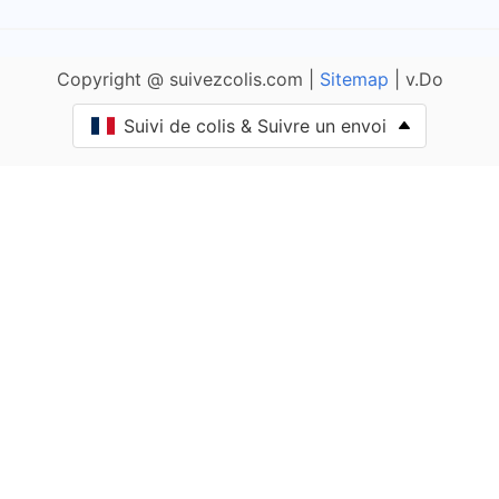
Agnos
Copyright @ suivezcolis.com |
Sitemap
| v.Do
Ahaxe-Alciette-Bascassan
Suivi de colis & Suivre un envoi
Ahetze
Aïcirits-Camou-Suhast
Aincille
Ainharp
Ainhice-Mongelos
Ainhoa