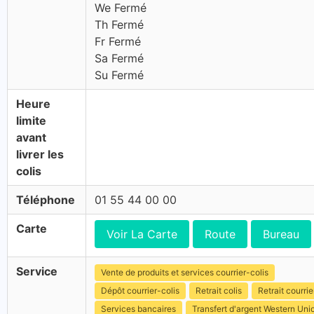
We Fermé
Th Fermé
Fr Fermé
Sa Fermé
Su Fermé
Heure
limite
avant
livrer les
colis
Téléphone
01 55 44 00 00
Carte
Voir La Carte
Route
Bureau
Service
Vente de produits et services courrier-colis
Dépôt courrier-colis
Retrait colis
Retrait courrie
Services bancaires
Transfert d'argent Western Uni