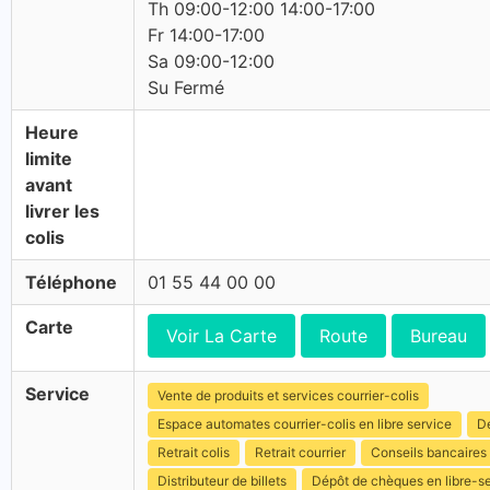
Th 09:00-12:00 14:00-17:00
Fr 14:00-17:00
Sa 09:00-12:00
Su Fermé
Heure
limite
avant
livrer les
colis
Téléphone
01 55 44 00 00
Carte
Voir La Carte
Route
Bureau
Service
Vente de produits et services courrier-colis
Espace automates courrier-colis en libre service
Dé
Retrait colis
Retrait courrier
Conseils bancaires
Distributeur de billets
Dépôt de chèques en libre-s