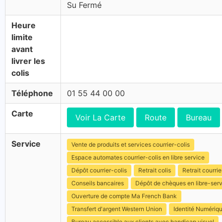
Su Fermé
Heure
limite
avant
livrer les
colis
Téléphone
01 55 44 00 00
Carte
Voir La Carte
Route
Bureau
Service
Vente de produits et services courrier-colis
Espace automates courrier-colis en libre service
Dépôt courrier-colis
Retrait colis
Retrait courrie
Conseils bancaires
Dépôt de chèques en libre-ser
Ouverture de compte Ma French Bank
Transfert d'argent Western Union
Identité Numériq
Bureau accessible aux clients avec handicap visuel