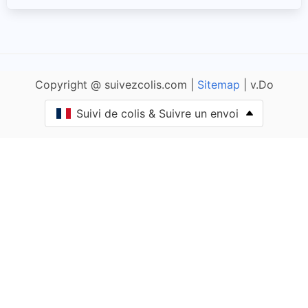
Accous
Agnos
Copyright @ suivezcolis.com |
Sitemap
| v.Do
Ahaxe-Alciette-Bascassan
Suivi de colis & Suivre un envoi
Ahetze
Aïcirits-Camou-Suhast
Aincille
Ainharp
Ainhice-Mongelos