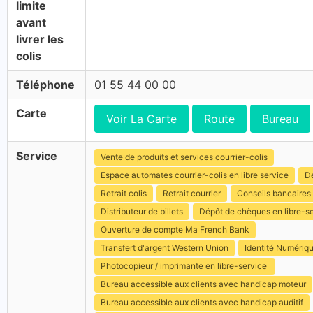
limite
avant
livrer les
colis
Téléphone
01 55 44 00 00
Carte
Voir La Carte
Route
Bureau
Service
Vente de produits et services courrier-colis
Espace automates courrier-colis en libre service
Dé
Retrait colis
Retrait courrier
Conseils bancaires
Distributeur de billets
Dépôt de chèques en libre-s
Ouverture de compte Ma French Bank
Transfert d'argent Western Union
Identité Numériq
Photocopieur / imprimante en libre-service
Bureau accessible aux clients avec handicap moteur
Bureau accessible aux clients avec handicap auditif