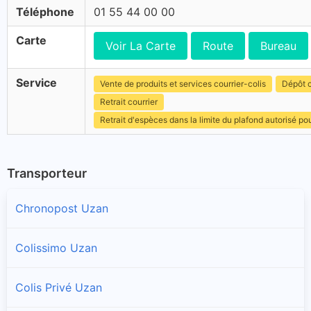
Téléphone
01 55 44 00 00
Carte
Voir La Carte
Route
Bureau
Service
Vente de produits et services courrier-colis
Dépôt c
Retrait courrier
Retrait d'espèces dans la limite du plafond autorisé po
Transporteur
Chronopost Uzan
Colissimo Uzan
Colis Privé Uzan