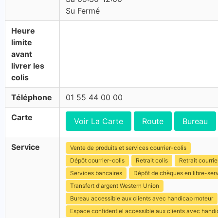
Su Fermé
Heure
limite
avant
livrer les
colis
Téléphone
01 55 44 00 00
Carte
Voir La Carte
Route
Bureau
Service
Vente de produits et services courrier-colis
Dépôt courrier-colis
Retrait colis
Retrait courrie
Services bancaires
Dépôt de chèques en libre-ser
Transfert d'argent Western Union
Bureau accessible aux clients avec handicap moteur
Espace confidentiel accessible aux clients avec hand