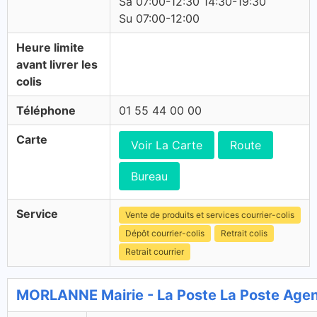
Sa 07:00-12:30 14:30-19:30
Su 07:00-12:00
Heure limite
avant livrer les
colis
Téléphone
01 55 44 00 00
Carte
Voir La Carte
Route
Bureau
Service
Vente de produits et services courrier-colis
Dépôt courrier-colis
Retrait colis
Retrait courrier
MORLANNE Mairie - La Poste La Poste Ag