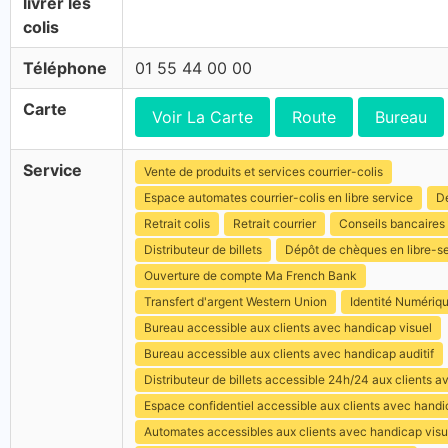
livrer les
colis
Téléphone
01 55 44 00 00
Carte
Voir La Carte
Route
Bureau
Service
Vente de produits et services courrier-colis
Espace automates courrier-colis en libre service
Dé
Retrait colis
Retrait courrier
Conseils bancaires
Distributeur de billets
Dépôt de chèques en libre-s
Ouverture de compte Ma French Bank
Transfert d'argent Western Union
Identité Numériq
Bureau accessible aux clients avec handicap visuel
Bureau accessible aux clients avec handicap auditif
Distributeur de billets accessible 24h/24 aux clients 
Espace confidentiel accessible aux clients avec hand
Automates accessibles aux clients avec handicap visu