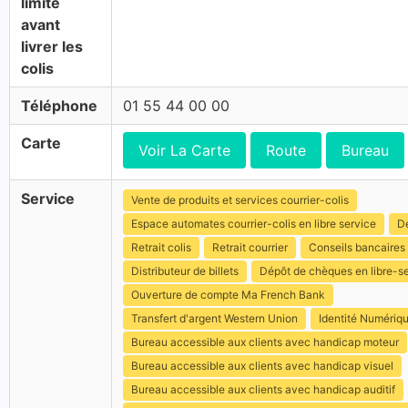
limite
avant
livrer les
colis
Téléphone
01 55 44 00 00
Carte
Voir La Carte
Route
Bureau
Service
Vente de produits et services courrier-colis
Espace automates courrier-colis en libre service
Dé
Retrait colis
Retrait courrier
Conseils bancaires
Distributeur de billets
Dépôt de chèques en libre-s
Ouverture de compte Ma French Bank
Transfert d'argent Western Union
Identité Numériq
Bureau accessible aux clients avec handicap moteur
Bureau accessible aux clients avec handicap visuel
Bureau accessible aux clients avec handicap auditif