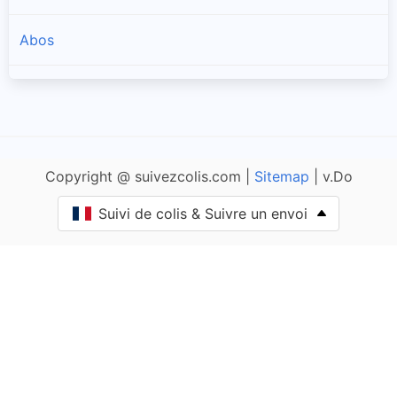
Abos
Accous
Agnos
Copyright @ suivezcolis.com |
Sitemap
| v.Do
Ahaxe-Alciette-Bascassan
Suivi de colis & Suivre un envoi
Ahetze
Aïcirits-Camou-Suhast
Aincille
Ainharp