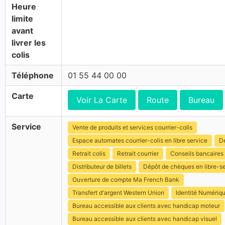
Heure
limite
avant
livrer les
colis
Téléphone
01 55 44 00 00
Carte
Voir La Carte
Route
Bureau
Service
Vente de produits et services courrier-colis
Espace automates courrier-colis en libre service
Dé
Retrait colis
Retrait courrier
Conseils bancaires
Distributeur de billets
Dépôt de chèques en libre-s
Ouverture de compte Ma French Bank
Transfert d'argent Western Union
Identité Numériq
Bureau accessible aux clients avec handicap moteur
Bureau accessible aux clients avec handicap visuel