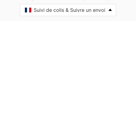
Ahaxe-Alciette-Bascassan
Suivi de colis & Suivre un envoi
Ahetze
Aïcirits-Camou-Suhast
Aincille
Ainharp
Ainhice-Mongelos
Ainhoa
Alçay-Alçabéhéty-Sunharette