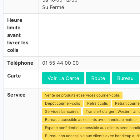
Su Fermé
Heure
limite
avant
livrer les
colis
Téléphone
01 55 44 00 00
Carte
Voir La Carte
Route
Bureau
Service
Vente de produits et services courrier-colis
Dépôt courrier-colis
Retrait colis
Retrait courrie
Services bancaires
Transfert d'argent Western Uni
Bureau accessible aux clients avec handicap moteur
Espace confidentiel accessible aux clients avec hand
Bureau non accessible aux clients avec handicap audit