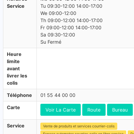
Service
Tu 09:30-12:00 14:00-17:00
We 09:00-12:00
Th 09:00-12:00 14:00-17:00
Fr 09:00-12:00 14:00-17:00
Sa 09:30-12:00
Su Fermé
Heure
limite
avant
livrer les
colis
Téléphone
01 55 44 00 00
Carte
Voir La Carte
Route
Bureau
Service
Vente de produits et services courrier-colis
Espace automates courrier-colis en libre service
Dé