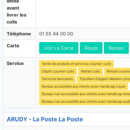
limite
avant
livrer les
colis
Téléphone
01 55 44 00 00
Carte
Voir La Carte
Route
Bureau
Service
Vente de produits et services courrier-colis
Dépôt courrier-colis
Retrait colis
Retrait courrie
Services bancaires
Transfert d'argent Western Uni
Bureau accessible aux clients avec handicap visuel
Bureau non accessible aux clients avec handicap mot
Bureau non accessible aux clients avec handicap audit
ARUDY - La Poste La Poste