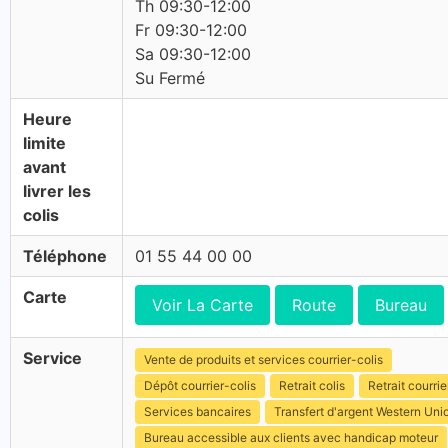
Th 09:30-12:00
Fr 09:30-12:00
Sa 09:30-12:00
Su Fermé
Heure
limite
avant
livrer les
colis
Téléphone
01 55 44 00 00
Carte
Voir La Carte
Route
Bureau
Service
Vente de produits et services courrier-colis
Dépôt courrier-colis
Retrait colis
Retrait courrie
Services bancaires
Transfert d'argent Western Uni
Bureau accessible aux clients avec handicap moteur