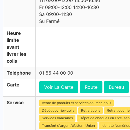
Th 09:00-12:00 14:00-16:30
Fr 09:00-12:00 14:00-16:30
Sa 09:00-11:30
Su Fermé
Heure
limite
avant
livrer les
colis
Téléphone
01 55 44 00 00
Carte
Voir La Carte
Route
Bureau
Service
Vente de produits et services courrier-colis
Dépôt courrier-colis
Retrait colis
Retrait courrie
Services bancaires
Dépôt de chèques en libre-ser
Transfert d'argent Western Union
Identité Numériq