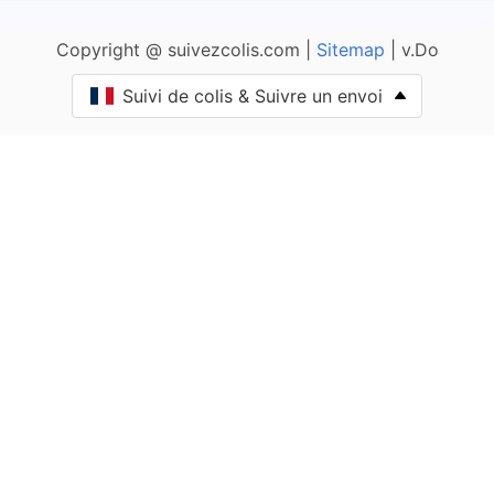
Agnos
Copyright @ suivezcolis.com |
Sitemap
| v.Do
Ahaxe-Alciette-Bascassan
Suivi de colis & Suivre un envoi
Ahetze
Aïcirits-Camou-Suhast
Aincille
Ainharp
Ainhice-Mongelos
Ainhoa