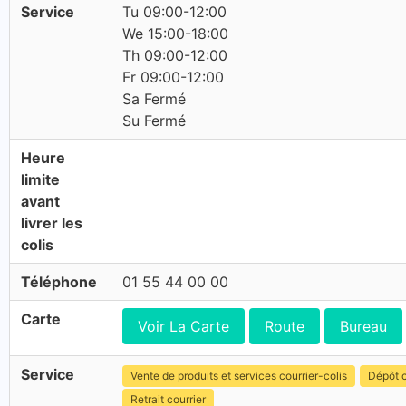
Service
Tu 09:00-12:00
We 15:00-18:00
Th 09:00-12:00
Fr 09:00-12:00
Sa Fermé
Su Fermé
Heure
limite
avant
livrer les
colis
Téléphone
01 55 44 00 00
Carte
Voir La Carte
Route
Bureau
Service
Vente de produits et services courrier-colis
Dépôt c
Retrait courrier