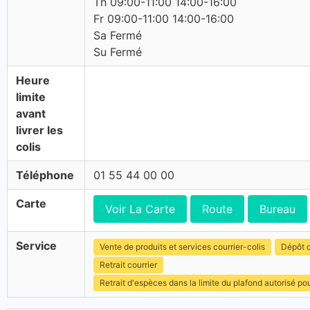
Th 09:00-11:00 14:00-16:00
Fr 09:00-11:00 14:00-16:00
Sa Fermé
Su Fermé
Heure
limite
avant
livrer les
colis
Téléphone
01 55 44 00 00
Carte
Voir La Carte
Route
Bureau
Service
Vente de produits et services courrier-colis
Dépôt c
Retrait courrier
Retrait d'espèces dans la limite du plafond autorisé po