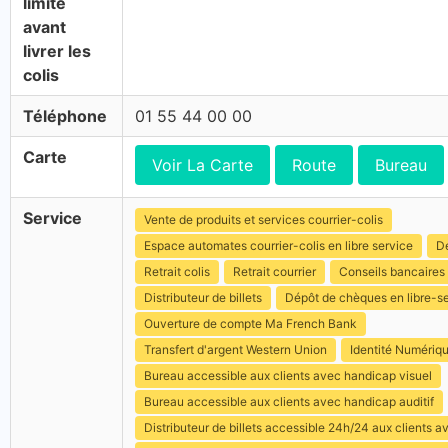
limite
avant
livrer les
colis
Téléphone
01 55 44 00 00
Carte
Voir La Carte
Route
Bureau
Service
Vente de produits et services courrier-colis
Espace automates courrier-colis en libre service
Dé
Retrait colis
Retrait courrier
Conseils bancaires
Distributeur de billets
Dépôt de chèques en libre-s
Ouverture de compte Ma French Bank
Transfert d'argent Western Union
Identité Numériq
Bureau accessible aux clients avec handicap visuel
Bureau accessible aux clients avec handicap auditif
Distributeur de billets accessible 24h/24 aux clients 