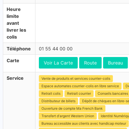
Heure
limite
avant
livrer les
colis
Téléphone
01 55 44 00 00
Carte
Voir La Carte
Route
Bureau
Service
Vente de produits et services courrier-colis
Espace automates courrier-colis en libre service
Dé
Retrait colis
Retrait courrier
Conseils bancaires
Distributeur de billets
Dépôt de chèques en libre-s
Ouverture de compte Ma French Bank
Transfert d'argent Western Union
Identité Numériq
Bureau accessible aux clients avec handicap moteur