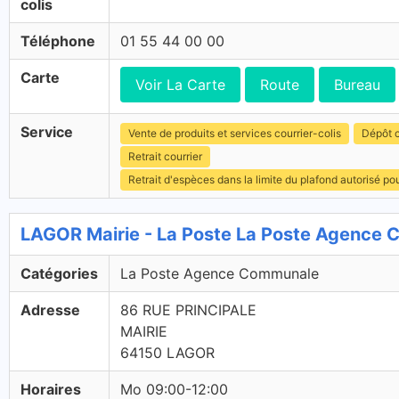
colis
Téléphone
01 55 44 00 00
Carte
Voir La Carte
Route
Bureau
Service
Vente de produits et services courrier-colis
Dépôt c
Retrait courrier
Retrait d'espèces dans la limite du plafond autorisé po
LAGOR Mairie - La Poste La Poste Agence
Catégories
La Poste Agence Communale
Adresse
86 RUE PRINCIPALE
MAIRIE
64150 LAGOR
Horaires
Mo 09:00-12:00