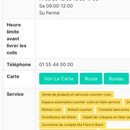
Sa 09:00-12:00
Su Fermé
Heure
limite
avant
livrer les
colis
Téléphone
01 55 44 00 00
Carte
Voir La Carte
Route
Bureau
Service
Vente de produits et services courrier-colis
Espace automates courrier-colis en libre service
Dé
Retrait colis
Retrait courrier
Conseils bancaires
Distributeur de billets
Dépôt de chèques en libre-s
Ouverture de compte Ma French Bank