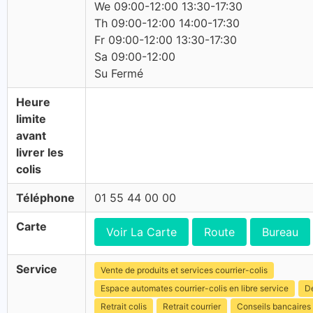
We 09:00-12:00 13:30-17:30
Th 09:00-12:00 14:00-17:30
Fr 09:00-12:00 13:30-17:30
Sa 09:00-12:00
Su Fermé
Heure
limite
avant
livrer les
colis
Téléphone
01 55 44 00 00
Carte
Voir La Carte
Route
Bureau
Service
Vente de produits et services courrier-colis
Espace automates courrier-colis en libre service
Dé
Retrait colis
Retrait courrier
Conseils bancaires