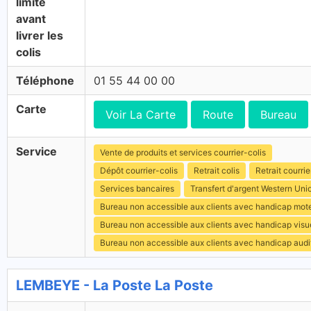
limite
avant
livrer les
colis
Téléphone
01 55 44 00 00
Carte
Voir La Carte
Route
Bureau
Service
Vente de produits et services courrier-colis
Dépôt courrier-colis
Retrait colis
Retrait courrie
Services bancaires
Transfert d'argent Western Uni
Bureau non accessible aux clients avec handicap mot
Bureau non accessible aux clients avec handicap visu
Bureau non accessible aux clients avec handicap audit
LEMBEYE - La Poste La Poste