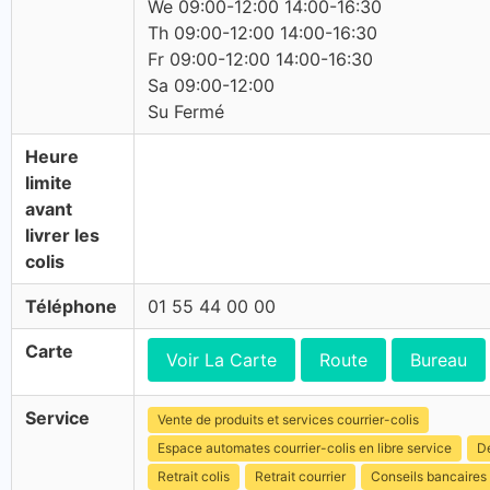
We 09:00-12:00 14:00-16:30
Th 09:00-12:00 14:00-16:30
Fr 09:00-12:00 14:00-16:30
Sa 09:00-12:00
Su Fermé
Heure
limite
avant
livrer les
colis
Téléphone
01 55 44 00 00
Carte
Voir La Carte
Route
Bureau
Service
Vente de produits et services courrier-colis
Espace automates courrier-colis en libre service
Dé
Retrait colis
Retrait courrier
Conseils bancaires