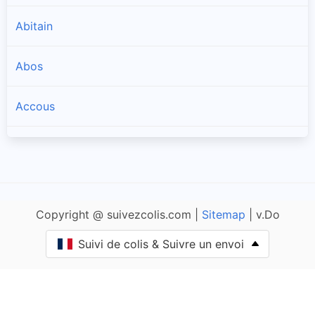
Abitain
Abos
Accous
Agnos
Ahaxe-Alciette-Bascassan
Copyright @ suivezcolis.com |
Sitemap
| v.Do
Ahetze
Suivi de colis & Suivre un envoi
Aïcirits-Camou-Suhast
Aincille