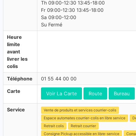
Th 09:00-12:30 13:45-18:00
Fr 09:00-12:30 13:45-18:00
Sa 09:00-12:00
Su Fermé
Heure
limite
avant
livrer les
colis
Téléphone
01 55 44 00 00
Carte
Voir La Carte
Route
Bureau
Service
Vente de produits et services courrier-colis
Espace automates courrier-colis en libre service
Dé
Retrait colis
Retrait courrier
Consigne Pickup accessible en libre-service
Conse