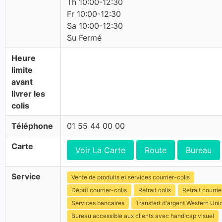
Th 10:00-12:30
Fr 10:00-12:30
Sa 10:00-12:30
Su Fermé
Heure
limite
avant
livrer les
colis
Téléphone
01 55 44 00 00
Carte
Voir La Carte
Route
Bureau
Service
Vente de produits et services courrier-colis
Dépôt courrier-colis
Retrait colis
Retrait courrie
Services bancaires
Transfert d'argent Western Uni
Bureau accessible aux clients avec handicap visuel