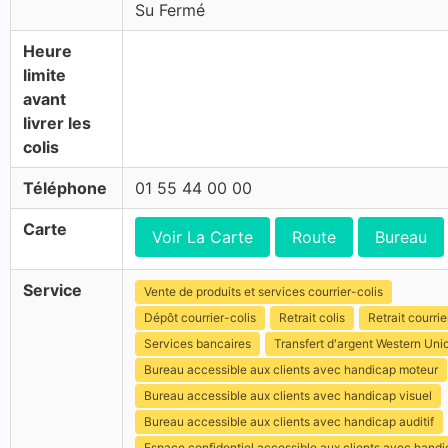
Su Fermé
Heure
limite
avant
livrer les
colis
Téléphone
01 55 44 00 00
Carte
Voir La Carte
Route
Bureau
Service
Vente de produits et services courrier-colis
Dépôt courrier-colis
Retrait colis
Retrait courrie
Services bancaires
Transfert d'argent Western Uni
Bureau accessible aux clients avec handicap moteur
Bureau accessible aux clients avec handicap visuel
Bureau accessible aux clients avec handicap auditif
Espace confidentiel accessible aux clients avec hand