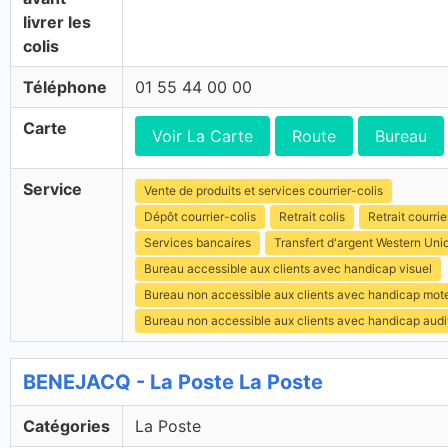
livrer les
colis
Téléphone
01 55 44 00 00
Carte
Voir La Carte
Route
Bureau
Service
Vente de produits et services courrier-colis
Dépôt courrier-colis
Retrait colis
Retrait courrie
Services bancaires
Transfert d'argent Western Uni
Bureau accessible aux clients avec handicap visuel
Bureau non accessible aux clients avec handicap mot
Bureau non accessible aux clients avec handicap audit
BENEJACQ - La Poste La Poste
Catégories
La Poste