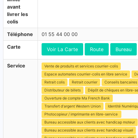
avant
livrer les
colis
Téléphone
01 55 44 00 00
Carte
Voir La Carte
Route
Bureau
Service
Vente de produits et services courrier-colis
Espace automates courrier-colis en libre service
Dé
Retrait colis
Retrait courrier
Conseils bancaires
Distributeur de billets
Dépôt de chèques en libre-s
Ouverture de compte Ma French Bank
Transfert d'argent Western Union
Identité Numériq
Photocopieur / imprimante en libre-service
Bureau accessible aux clients avec handicap moteur
Bureau accessible aux clients avec handicap visuel