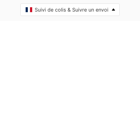
Ahaxe-Alciette-Bascassan
Suivi de colis & Suivre un envoi
Ahetze
Aïcirits-Camou-Suhast
Aincille
Ainharp
Ainhice-Mongelos
Ainhoa
Alçay-Alçabéhéty-Sunharette