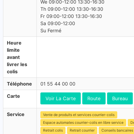
We 09:00-12:00 13:30-16:30
Th 09:00-12:00 13:30-16:30
Fr 09:00-12:00 13:30-16:30
Sa 09:00-12:00
Su Fermé
Heure
limite
avant
livrer les
colis
Téléphone
01 55 44 00 00
Carte
Voir La Carte
Route
Bureau
Service
Vente de produits et services courrier-colis
Espace automates courrier-colis en libre service
Dé
Retrait colis
Retrait courrier
Conseils bancaires