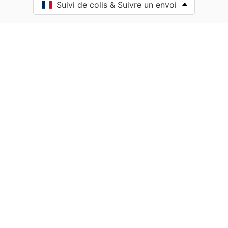
Suivi de colis & Suivre un envoi
Ahetze
Aïcirits-Camou-Suhast
Aincille
Ainharp
Ainhice-Mongelos
Ainhoa
Alçay-Alçabéhéty-Sunharette
Aldudes