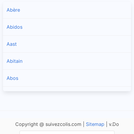
Abère
Abidos
Aast
Abitain
Abos
Accous
Agnos
Copyright @ suivezcolis.com |
Sitemap
| v.Do
Ahaxe-Alciette-Bascassan