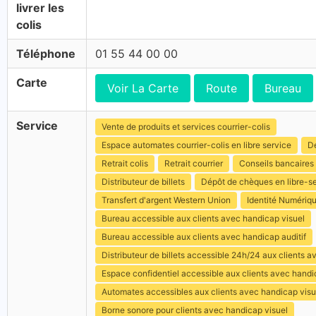
livrer les
colis
Téléphone
01 55 44 00 00
Carte
Voir La Carte
Route
Bureau
Service
Vente de produits et services courrier-colis
Espace automates courrier-colis en libre service
Dé
Retrait colis
Retrait courrier
Conseils bancaires
Distributeur de billets
Dépôt de chèques en libre-s
Transfert d'argent Western Union
Identité Numériq
Bureau accessible aux clients avec handicap visuel
Bureau accessible aux clients avec handicap auditif
Distributeur de billets accessible 24h/24 aux clients 
Espace confidentiel accessible aux clients avec hand
Automates accessibles aux clients avec handicap visu
Borne sonore pour clients avec handicap visuel