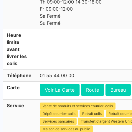
Th 09:00-12:00 14:30-18:00
Fr 09:00-12:00
Sa Fermé
Su Fermé
Heure
limite
avant
livrer les
colis
Téléphone
01 55 44 00 00
Carte
Voir La Carte
Route
Bureau
Service
Vente de produits et services courrier-colis
Dépôt courrier-colis
Retrait colis
Retrait courrie
Services bancaires
Transfert d'argent Western Uni
Maison de services au public