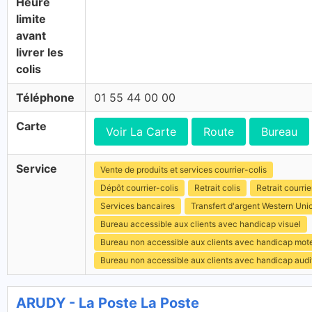
Heure
limite
avant
livrer les
colis
Téléphone
01 55 44 00 00
Carte
Voir La Carte
Route
Bureau
Service
Vente de produits et services courrier-colis
Dépôt courrier-colis
Retrait colis
Retrait courrie
Services bancaires
Transfert d'argent Western Uni
Bureau accessible aux clients avec handicap visuel
Bureau non accessible aux clients avec handicap mot
Bureau non accessible aux clients avec handicap audit
ARUDY - La Poste La Poste