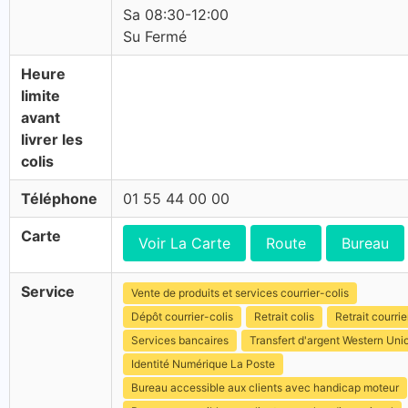
Sa 08:30-12:00
Su Fermé
Heure
limite
avant
livrer les
colis
Téléphone
01 55 44 00 00
Carte
Voir La Carte
Route
Bureau
Service
Vente de produits et services courrier-colis
Dépôt courrier-colis
Retrait colis
Retrait courrie
Services bancaires
Transfert d'argent Western Uni
Identité Numérique La Poste
Bureau accessible aux clients avec handicap moteur