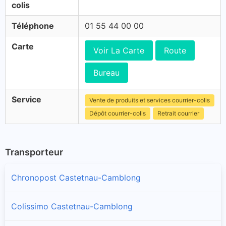
colis
Téléphone
01 55 44 00 00
Carte
Voir La Carte
Route
Bureau
Service
Vente de produits et services courrier-colis
Dépôt courrier-colis
Retrait courrier
Transporteur
Chronopost Castetnau-Camblong
Colissimo Castetnau-Camblong