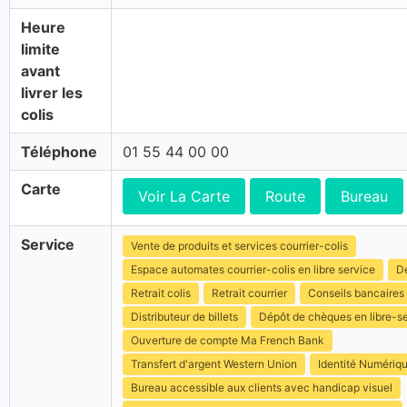
Heure
limite
avant
livrer les
colis
Téléphone
01 55 44 00 00
Carte
Voir La Carte
Route
Bureau
Service
Vente de produits et services courrier-colis
Espace automates courrier-colis en libre service
Dé
Retrait colis
Retrait courrier
Conseils bancaires
Distributeur de billets
Dépôt de chèques en libre-s
Ouverture de compte Ma French Bank
Transfert d'argent Western Union
Identité Numériq
Bureau accessible aux clients avec handicap visuel