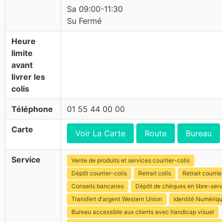
Sa 09:00-11:30
Su Fermé
Heure
limite
avant
livrer les
colis
Téléphone
01 55 44 00 00
Carte
Voir La Carte
Route
Bureau
Service
Vente de produits et services courrier-colis
Dépôt courrier-colis
Retrait colis
Retrait courrie
Conseils bancaires
Dépôt de chèques en libre-ser
Transfert d'argent Western Union
Identité Numériq
Bureau accessible aux clients avec handicap visuel