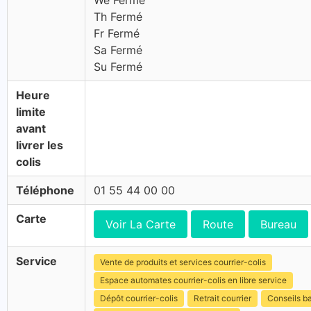
We Fermé
Th Fermé
Fr Fermé
Sa Fermé
Su Fermé
Heure
limite
avant
livrer les
colis
Téléphone
01 55 44 00 00
Carte
Voir La Carte
Route
Bureau
Service
Vente de produits et services courrier-colis
Espace automates courrier-colis en libre service
Dépôt courrier-colis
Retrait courrier
Conseils b