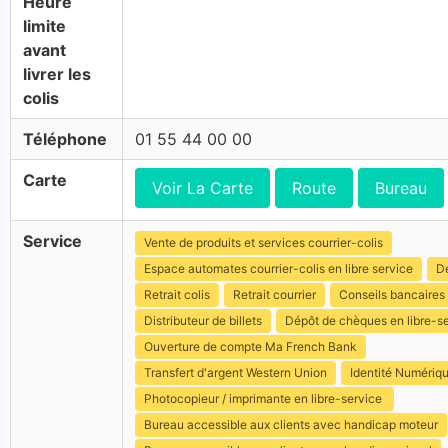
Heure
limite
avant
livrer les
colis
Téléphone
01 55 44 00 00
Carte
Voir La Carte
Route
Bureau
Service
Vente de produits et services courrier-colis
Espace automates courrier-colis en libre service
Dé
Retrait colis
Retrait courrier
Conseils bancaires
Distributeur de billets
Dépôt de chèques en libre-s
Ouverture de compte Ma French Bank
Transfert d'argent Western Union
Identité Numériq
Photocopieur / imprimante en libre-service
Bureau accessible aux clients avec handicap moteur