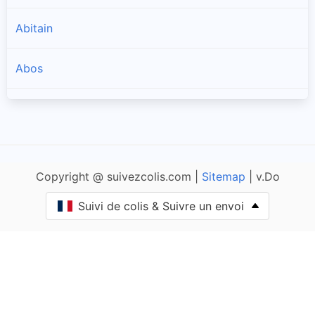
Abitain
Abos
Accous
Agnos
Copyright @ suivezcolis.com |
Sitemap
| v.Do
Ahaxe-Alciette-Bascassan
Suivi de colis & Suivre un envoi
Ahetze
Aïcirits-Camou-Suhast
Aincille