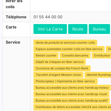
livrer les
colis
Téléphone
01 55 44 00 00
Carte
Voir La Carte
Route
Bureau
Service
Vente de produits et services courrier-colis
Espace automates courrier-colis en libre service
Dé
Retrait courrier
Conseils bancaires
Distributeur 
Dépôt de chèques en libre-service
Ouverture de compte Ma French Bank
Transfert d'argent Western Union
Identité Numériq
Photocopieur / imprimante en libre-service
Bureau accessible aux clients avec handicap moteur
Bureau accessible aux clients avec handicap visuel
Bureau accessible aux clients avec handicap auditif
Distributeur de billets accessible 24h/24 aux clients 