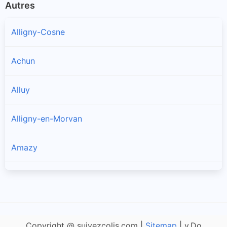
Autres
Alligny-Cosne
Achun
Alluy
Alligny-en-Morvan
Amazy
Anlezy
Annay
Copyright @ suivezcolis.com |
Sitemap
| v.Do