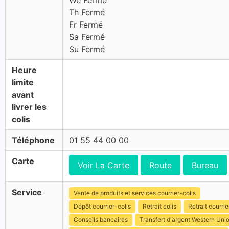
We Fermé
Th Fermé
Fr Fermé
Sa Fermé
Su Fermé
Heure
limite
avant
livrer les
colis
Téléphone
01 55 44 00 00
Carte
Voir La Carte
Route
Bureau
Service
Vente de produits et services courrier-colis
Dépôt courrier-colis
Retrait colis
Retrait courrie
Conseils bancaires
Transfert d'argent Western Uni