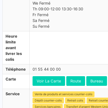
We Fermé
Th 09:00-12:00 13:30-16:30
Fr Fermé
Sa Fermé
Su Fermé
Heure
limite
avant
livrer les
colis
Téléphone
01 55 44 00 00
Carte
Voir La Carte
Route
Bureau
Service
Vente de produits et services courrier-colis
Dépôt courrier-colis
Retrait colis
Retrait courrie
Services bancaires
Transfert d'argent Western Uni