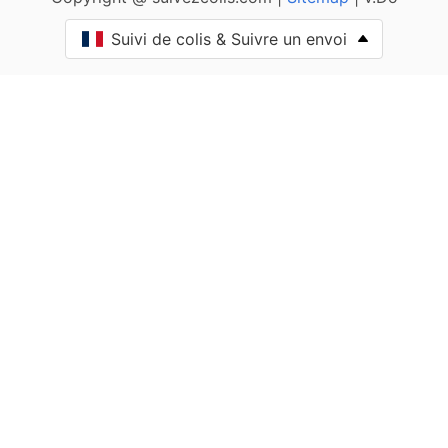
Anthien
Suivi de colis & Suivre un envoi
Arbourse
Arleuf
Armes
Arquian
Arthel
Arzembouy
Asnan