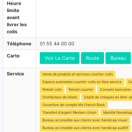
Heure
limite
avant
livrer les
colis
Téléphone
01 55 44 00 00
Carte
Voir La Carte
Route
Bureau
Service
Vente de produits et services courrier-colis
Espace automates courrier-colis en libre service
Dé
Retrait colis
Retrait courrier
Conseils bancaires
Distributeur de billets
Dépôt de chèques en libre-s
Ouverture de compte Ma French Bank
Transfert d'argent Western Union
Identité Numériq
Bureau accessible aux clients avec handicap visuel
Bureau accessible aux clients avec handicap auditif