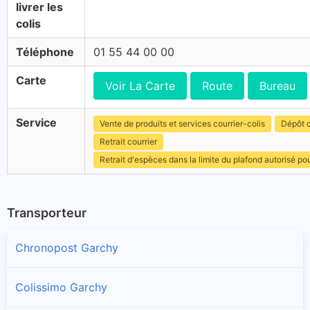
livrer les
colis
Téléphone
01 55 44 00 00
Carte
Voir La Carte
Route
Bureau
Service
Vente de produits et services courrier-colis
Dépôt c
Retrait courrier
Retrait d'espèces dans la limite du plafond autorisé po
Transporteur
Chronopost Garchy
Colissimo Garchy