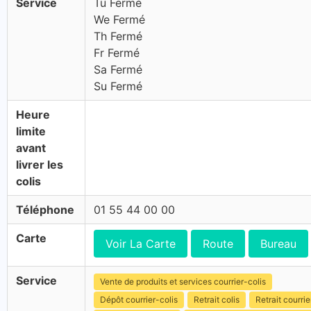
Service
Tu Fermé
We Fermé
Th Fermé
Fr Fermé
Sa Fermé
Su Fermé
Heure
limite
avant
livrer les
colis
Téléphone
01 55 44 00 00
Carte
Voir La Carte
Route
Bureau
Service
Vente de produits et services courrier-colis
Dépôt courrier-colis
Retrait colis
Retrait courrie