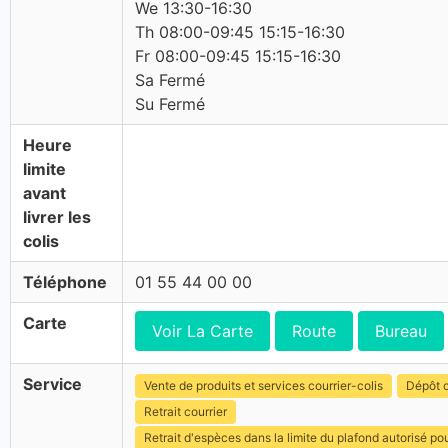
We 13:30-16:30
Th 08:00-09:45 15:15-16:30
Fr 08:00-09:45 15:15-16:30
Sa Fermé
Su Fermé
Heure
limite
avant
livrer les
colis
Téléphone
01 55 44 00 00
Carte
Voir La Carte
Route
Bureau
Service
Vente de produits et services courrier-colis
Dépôt c
Retrait courrier
Retrait d'espèces dans la limite du plafond autorisé po