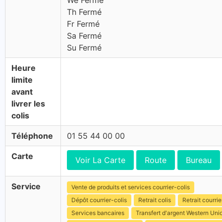
We Fermé
Th Fermé
Fr Fermé
Sa Fermé
Su Fermé
Heure
limite
avant
livrer les
colis
Téléphone
01 55 44 00 00
Carte
Voir La Carte
Route
Bureau
Service
Vente de produits et services courrier-colis
Dépôt courrier-colis
Retrait colis
Retrait courrie
Services bancaires
Transfert d'argent Western Uni