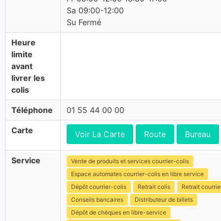
Sa 09:00-12:00
Su Fermé
Heure
limite
avant
livrer les
colis
Téléphone
01 55 44 00 00
Carte
Voir La Carte
Route
Bureau
Service
Vente de produits et services courrier-colis
Espace automates courrier-colis en libre service
Dépôt courrier-colis
Retrait colis
Retrait courrie
Conseils bancaires
Distributeur de billets
Dépôt de chèques en libre-service