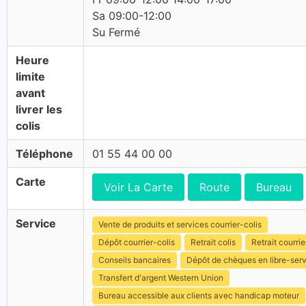
Sa 09:00-12:00
Su Fermé
Heure
limite
avant
livrer les
colis
Téléphone
01 55 44 00 00
Carte
Voir La Carte
Route
Bureau
Service
Vente de produits et services courrier-colis
Dépôt courrier-colis
Retrait colis
Retrait courrie
Conseils bancaires
Dépôt de chèques en libre-ser
Transfert d'argent Western Union
Bureau accessible aux clients avec handicap moteur