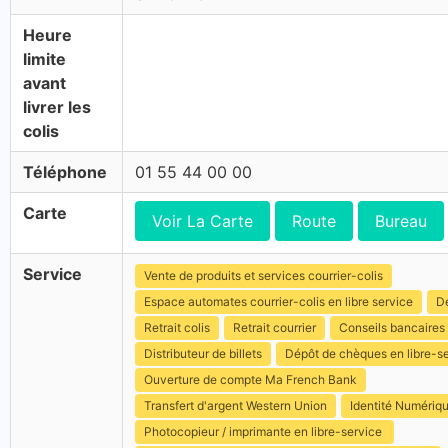
Heure
limite
avant
livrer les
colis
Téléphone
01 55 44 00 00
Carte
Voir La Carte
Route
Bureau
Service
Vente de produits et services courrier-colis
Espace automates courrier-colis en libre service
Dé
Retrait colis
Retrait courrier
Conseils bancaires
Distributeur de billets
Dépôt de chèques en libre-s
Ouverture de compte Ma French Bank
Transfert d'argent Western Union
Identité Numériq
Photocopieur / imprimante en libre-service