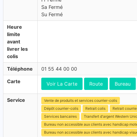
Sa Fermé
Su Fermé
Heure
limite
avant
livrer les
colis
Téléphone
01 55 44 00 00
Carte
Voir La Carte
Route
Bureau
Service
Vente de produits et services courrier-colis
Dépôt courrier-colis
Retrait colis
Retrait courrie
Services bancaires
Transfert d'argent Western Uni
Bureau non accessible aux clients avec handicap mot
Bureau non accessible aux clients avec handicap visu