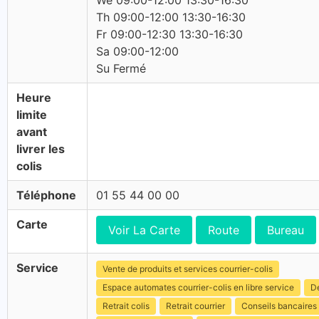
We 09:00-12:00 13:30-16:30
Th 09:00-12:00 13:30-16:30
Fr 09:00-12:30 13:30-16:30
Sa 09:00-12:00
Su Fermé
Heure
limite
avant
livrer les
colis
Téléphone
01 55 44 00 00
Carte
Voir La Carte
Route
Bureau
Service
Vente de produits et services courrier-colis
Espace automates courrier-colis en libre service
Dé
Retrait colis
Retrait courrier
Conseils bancaires