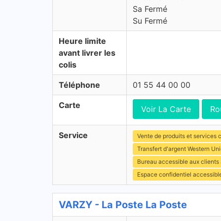
Sa Fermé
Su Fermé
Heure limite
avant livrer les
colis
Téléphone
01 55 44 00 00
Carte
Voir La Carte
Ro
Service
Vente de produits et services c
Transfert d'argent Western Un
Bureau accessible aux clients
Espace confidentiel accessibl
VARZY - La Poste La Poste