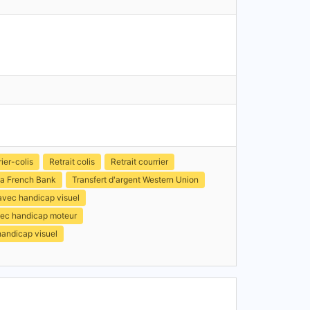
ier-colis
Retrait colis
Retrait courrier
a French Bank
Transfert d'argent Western Union
avec handicap visuel
avec handicap moteur
handicap visuel