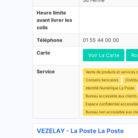
Su Fermé
Heure limite
avant livrer les
colis
Téléphone
01 55 44 00 00
Carte
Voir La Carte
Ro
Service
Vente de produits et services c
Conseils bancaires
Distrib
Identité Numérique La Poste
Bureau accessible aux clients
Espace confidentiel accessibl
Bureau non accessible aux cl
VEZELAY - La Poste La Poste