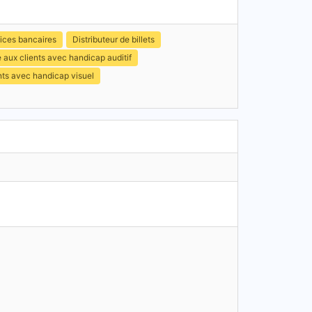
ices bancaires
Distributeur de billets
 aux clients avec handicap auditif
nts avec handicap visuel