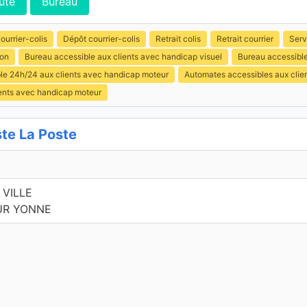
ute
Bureau
ourrier-colis
Dépôt courrier-colis
Retrait colis
Retrait courrier
Serv
ion
Bureau accessible aux clients avec handicap visuel
Bureau accessible
ible 24h/24 aux clients avec handicap moteur
Automates accessibles aux clie
ients avec handicap moteur
e La Poste
 VILLE
UR YONNE