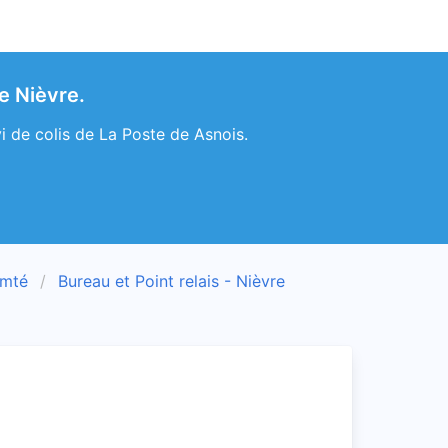
e Nièvre.
i de colis de La Poste de Asnois.
omté
Bureau et Point relais - Nièvre