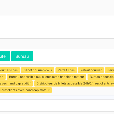
ute
Bureau
ourrier-colis
Dépôt courrier-colis
Retrait colis
Retrait courrier
Serv
ion
Bureau accessible aux clients avec handicap moteur
Bureau accessibl
 avec handicap auditif
Distributeur de billets accessible 24h/24 aux clients 
e aux clients avec handicap moteur